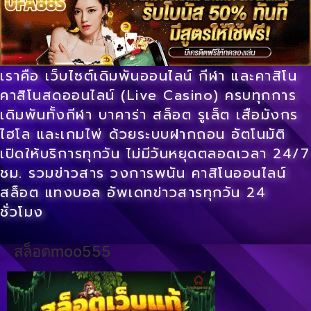
เราคือ เว็บไซต์เดิมพันออนไลน์ กีฬา และคาสิโน
คาสิโนสดออนไลน์ (Live Casino) ครบทุกการ
เดิมพันทั้งกีฬา บาคาร่า สล็อต รูเล็ต เสือมังกร
ไฮโล และเกมไพ่ ด้วยระบบฝากถอน อัตโนมัติ
เปิดให้บริการทุกวัน ไม่มีวันหยุดตลอดเวลา 24/7
ชม. รวมข่าวสาร วงการพนัน คาสิโนออนไลน์
สล็อต แทงบอล อัพเดทข่าวสารทุกวัน 24
ชั่วโมง
สล็อตmoo555