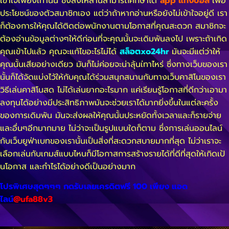
เข้าใจเพียงเท่านั้น ซึ่งสิ่งเหล่านี้สามารถศึกษาได้
app แทงบอล
เพื่อ
ประโยชน์ของตัวสมาชิกเอง แต่ว่าถ้าหากอ่านหรือยังไม่เข้าใจอยู่ดี เรา
ก็ต้องการให้คุณได้ติดต่อพนักงานตามโอกาสที่คุณสะดวก สมาชิกจะ
ต้องอ่านข้อมูลต่างๆให้ดีก่อนที่จะคุณนั้นจะเดิมพันลงไป เพราะถ้าเกิด
คุณเข้าไปแล้ว คุณจะแก้ไขอะไรไม่ได้
สล็อตxo24hr
มันจะมีแต่ว่าให้
คุณนั้นเสียอย่างเดียว มันก็ไม่ค่อยจะน่าลุ้นเ่ทาไหร่ ซึ่งทางเว็บของเรา
นั้นก็ได้จัดแบ่งไว้ให้กับคุณได้ร่วมสนุกสนานกับทางเว็บคาสิโนของเรา
วิธีเล่นคาสิโนสด ไม่ได้เล่นยากอะไรมาก แค่เรียนรู้โอกาสที่ดีกว่าเอามา
ลงทุนได้อย่างมีประสิทธิภาพมันจะช่วยเราได้มากยิ่งขึ้นในแต่ละครั้ง
ของการเดิมพัน มันจะส่งผลให้คุณนั้นประหยัดทั้งเวลาและก็รายจ่าย
และอื่นๆอีกมากมาย ไม่ว่าจะเป็นรูปแบบใดก็ตาม ซึ่งการเล่นออนไลน์
กับเว็บยูฟ่าเบทของเรานั้นเป็นสิ่งที่สะดวกสบายมากที่สุด ไม่ว่าเราจะ
เลือกเล่นกับเกมส์แบบไหนก็มีโอกาสการสร้างรายได้ที่ดีที่สุดให้เกิดเป้
นโอกาส และกำไรได้อย่างดีเป็นอย่างมาก
โปรพิเศษสุดๆๆๆ กดรับเลยเครดิตฟรี 100 เพียง แอด
ไลน์
@ufa88v3