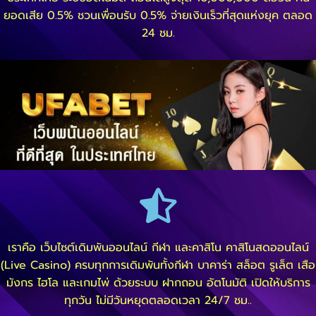
ยอดเสีย 0.5% ชวนเพื่อนรับ 0.5% จ่ายเงินเร็วที่สุดแห่งยุค ตลอด
24 ชม.
เราคือ เว็บไซต์เดิมพันออนไลน์ กีฬา และคาสิโน คาสิโนสดออนไลน์
(Live Casino) ครบทุกการเดิมพันทั้งกีฬา บาคาร่า สล็อต รูเล็ต เสือ
มังกร ไฮโล และเกมไพ่ ด้วยระบบ ฝากถอน อัตโนมัติ เปิดให้บริการ
ทุกวัน ไม่มีวันหยุดตลอดเวลา 24/7 ชม..