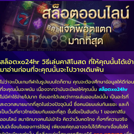
สล็อตxo24hr วิธีเล่นคาสิโนสด ที่ให้คุณนั้นได้เข้า
มาอ่านก่อนที่จะคุณนั้นจะไปวางเดิมพัน
ไม่ว่าจะเป็นเกมกีฬาในรูปแบบใดก็ตาม คุณจะต้องศึกษาข้อมูลให้ดีก่อน
ที่จะคุณนั้นจะพนัน เนื่องจากว่ามันจะมีผลให้คุณนั้น
สล็อตxo24hr
ไม่มีค่าใช้จ่ายไปมาก ซึ่งบอกได้เลยว่าการเล่นออนไลน์นั้น เป็นอะไรที่
สะดวกสบายมากที่สุดในช่วงปัจจุบันนี้ ซึ่งคนนิยมเล่นกันเยอะ และก็
เป็นเว็บที่ชาวไทยนิยมกันเยอะที่สุด ขึ้นชื่อเป็นอันดับ 1 ของคาสิโน
ออนไลน์ สมาชิกบางคนไม่เข้าใจ คิดว่าเว็บคดโกง ทั้งๆที่ความจริง
มันมีเงื่อนไขของการใช้อยู่ เพียงแค่คุณอาจจะไม่ได้ศึกษาเงื่อนไขให้