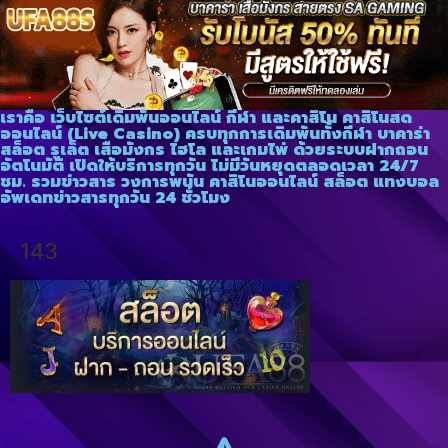
เราคือ เว็บไซต์เดิมพันออนไลน์ กีฬา และคาสิโน คาสิโนสด
ออนไลน์ (Live Casino) ครบทุกการเดิมพันทั้งกีฬา บาคาร่า
สล็อต รูเล็ต เสือมังกร ไฮโล และเกมไพ่ ด้วยระบบฝากถอน
อัตโนมัติ เปิดให้บริการทุกวัน ไม่มีวันหยุดตลอดเวลา 24/7
ชม. รวมข่าวสาร วงการพนัน คาสิโนออนไลน์ สล็อต แทงบอล
อัพเดทข่าวสารทุกวัน 24 ชั่วโมง
143