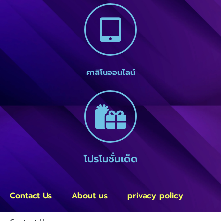
คาสิโนออนไลน์
โปรโมชั่นเด็ด
Contact Us
About us
privacy policy