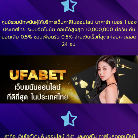
ศูนย์รวมนักพนันผู้ให้บริการเว็บคาสิโนออนไลน์ บาคาร่า เบอร์ 1 ของ
ประเทศไทย ระบบอัตโนมัติ ถอนได้สูงสุด 10,000,000 ต่อวัน คืน
ยอดเสีย 0.5% ชวนเพื่อนรับ 0.5% จ่ายเงินเร็วที่สุดแห่งยุค ตลอด
24 ชม.
เราคือ เว็บไซต์เดิมพันออนไลน์ กีฬา และคาสิโน คาสิโนสดออนไลน์