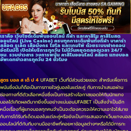
เราคือ เว็บไซต์เดิมพันออนไลน์ กีฬา และคาสิโน คาสิโนสด
ออนไลน์ (Live Casino) ครบทุกการเดิมพันทั้งกีฬา บาคาร่า
สล็อต รูเล็ต เสือมังกร ไฮโล และเกมไพ่ ด้วยระบบฝากถอน
อัตโนมัติ เปิดให้บริการทุกวัน ไม่มีวันหยุดตลอดเวลา 24/7
ชม. รวมข่าวสาร วงการพนัน คาสิโนออนไลน์ สล็อต แทงบอล
อัพเดทข่าวสารทุกวัน 24 ชั่วโมง
สูตร บอล ส เต็ ป 4
UFABET เว็บที่มีส่วนช่วยเยอะ สำหรับเพื่อการ
พนันซึ่งมันก็ถือเป็นการทายใจคู่บอลในแต่ละคู่ กับการนำเสนอผ่าน
ช่องทางที่ดีตัวเลือกหนึ่งซึ่งเป็นการสร้างโอกาสยอดให้กับนักแทง
บอลได้เกิดผลดีมากยิ่งขึ้นอย่างแน่นอนUFABET เป็นสิ่งจำเป็นอีก
หนึ่งเรื่องที่ผู้แทงบอลทุกคนจำเป็นจะต้องควรจะให้ความเอาใจใส่มาย
กับการได้รับทีเด็ดบอลในแต่ละคู่หรือยังเป็นการเสนอจากเว็บแทงบอล
ออนไลน์ที่ดีกับทีมงานมืออาชีพที่คอยหาข้อมูลต่างๆหรือได้มีการกะ