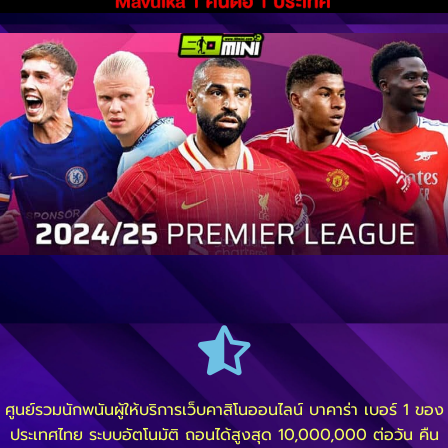
ศูนย์รวมนักพนันผู้ให้บริการเว็บคาสิโนออนไลน์ บาคาร่า เบอร์ 1 ของ
ประเทศไทย ระบบอัตโนมัติ ถอนได้สูงสุด 10,000,000 ต่อวัน คืน