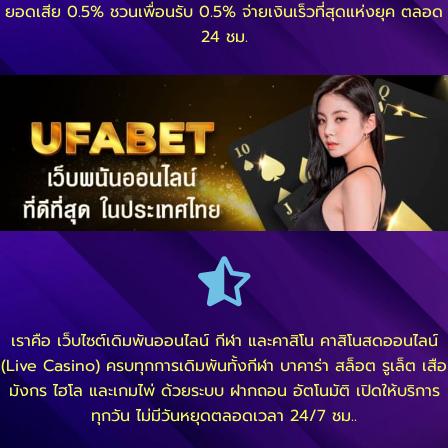
ยอดเสีย 0.5% ชวนเพื่อนรับ 0.5% จ่ายเงินเร็วที่สุดแห่งยุค ตลอด
24 ชม.
เราคือ เว็บไซต์เดิมพันออนไลน์ กีฬา และคาสิโน คาสิโนสดออนไลน์
(Live Casino) ครบทุกการเดิมพันทั้งกีฬา บาคาร่า สล็อต รูเล็ต เสือ
มังกร ไฮโล และเกมไพ่ ด้วยระบบ ฝากถอน อัตโนมัติ เปิดให้บริการ
ทุกวัน ไม่มีวันหยุดตลอดเวลา 24/7 ชม..