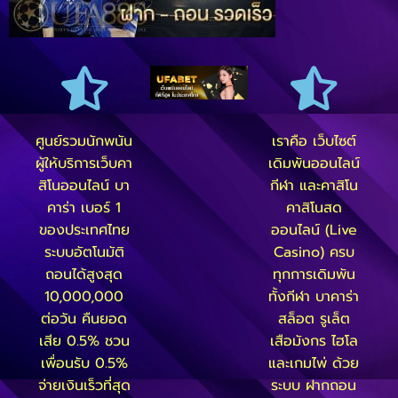
ศูนย์รวมนักพนัน
เราคือ เว็บไซต์
ผู้ให้บริการเว็บคา
เดิมพันออนไลน์
สิโนออนไลน์ บา
กีฬา และคาสิโน
คาร่า เบอร์ 1
คาสิโนสด
ของประเทศไทย
ออนไลน์ (Live
ระบบอัตโนมัติ
Casino) ครบ
ถอนได้สูงสุด
ทุกการเดิมพัน
10,000,000
ทั้งกีฬา บาคาร่า
ต่อวัน คืนยอด
สล็อต รูเล็ต
เสีย 0.5% ชวน
เสือมังกร ไฮโล
เพื่อนรับ 0.5%
และเกมไพ่ ด้วย
จ่ายเงินเร็วที่สุด
ระบบ ฝากถอน