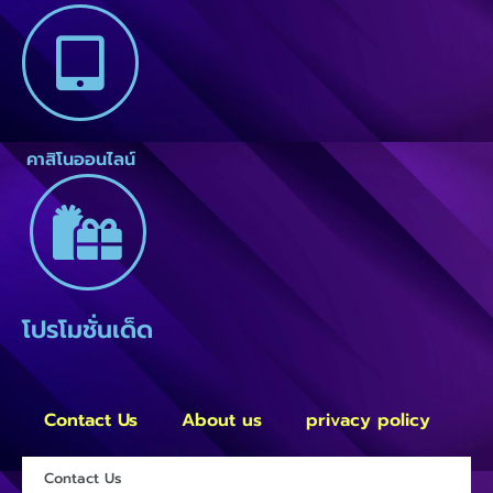
คาสิโนออนไลน์
โปรโมชั่นเด็ด
Contact Us
About us
privacy policy
Contact Us