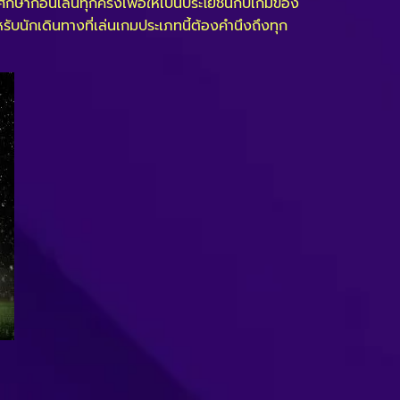
กษาก่อนเล่นทุกครั้งเพื่อให้เป็นประโยชน์กับเกมของ
ับนักเดินทางที่เล่นเกมประเภทนี้ต้องคำนึงถึงทุก