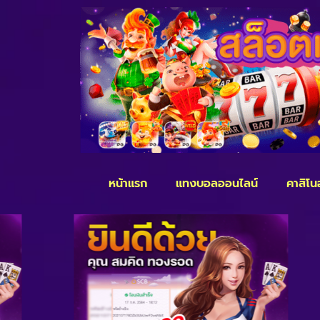
หน้าแรก
แทงบอลออนไลน์
คาสิโน