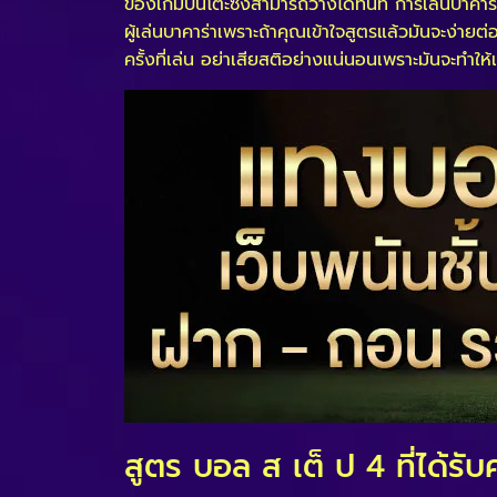
ของเกมบนโต๊ะซึ่งสามารถวางได้ทันที การเล่นบาคาร่
ผู้เล่นบาคาร่าเพราะถ้าคุณเข้าใจสูตรแล้วมันจะง่าย
ครั้งที่เล่น อย่าเสียสติอย่างแน่นอนเพราะมันจะทำให้
สูตร บอล ส เต็ ป 4 ที่ได้รั