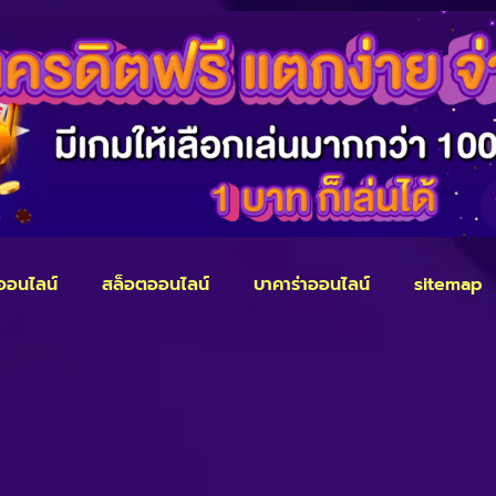
ออนไลน์
สล็อตออนไลน์
บาคาร่าออนไลน์
sitemap