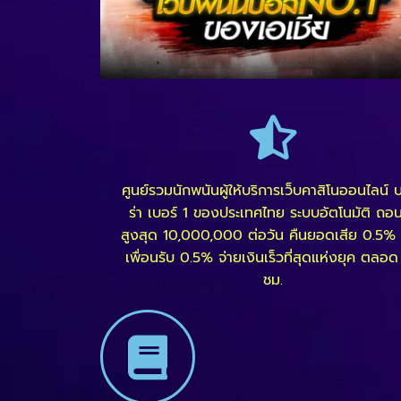
ศูนย์รวมนักพนันผู้ให้บริการเว็บคาสิโนออนไลน์ 
ร่า เบอร์ 1 ของประเทศไทย ระบบอัตโนมัติ ถอน
สูงสุด 10,000,000 ต่อวัน คืนยอดเสีย 0.5%
เพื่อนรับ 0.5% จ่ายเงินเร็วที่สุดแห่งยุค ตลอ
ชม.