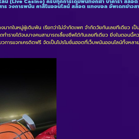
ไลน์ (Live Casino) ครบทุกการเดิมพันทั้งกีฬา บาคาร่า สล็อต
าวสาร วงการพนัน คาสิโนออนไลน์ สล็อต แทงบอล อัพเดทข่าวสาร
่างมากในหมู่ผู้เดิมพัน เรียกว่าไม่จำกัดเพศ จำกัดวัยกันเลยทีเดียว เป
รถทำรายได้จนบางคนสามารถเลี้ยงชีพได้กันเลยทีเดียว ยิ่งในตอนนี้ค
การแจกเครดิตฟรี จัดเป็นโปรโมชั่นฮอตที่เว็บพนันออนไลน์ทั้งหลายงั