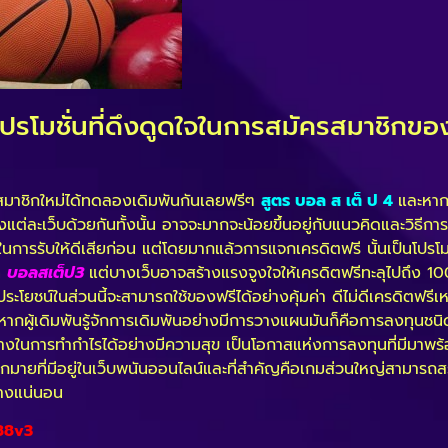
ปรโมชั่นที่ดึงดูดใจในการสมัครสมาชิกของ
นสมาชิกใหม่ได้ทดลองเดิมพันกันเลยฟรีๆ
สูตร บอล ส เต็ ป 4
และหากช
่ละเว็บด้วยกันทั้งนั้น อาจจะมากจะน้อยขึ้นอยู่กับแนวคิดและวิธีการสน
นไขในการรับให้ดีเสียก่อน แต่โดยมากแล้วการแจกเครดิตฟรี นั้นเป็นโปรโม
ท
บอลสเต็ป3
แต่บางเว็บอาจสร้างแรงจูงใจให้เครดิตฟรีทะลุไปถึง 1
ธิประโยชน์ในส่วนนี้จะสามารถใช้ของฟรีได้อย่างคุ้มค่า ดีไม่ดีเครดิต
ร็จ หากผู้เดิมพันรู้จักการเดิมพันอย่างมีการวางแผนมันก็คือการลงทุน
งในการทำกำไรได้อย่างมีความสุข เป็นโอกาสแห่งการลงทุนที่มีมาพร้อมกั
นมากมายที่มีอยู่ในเว็บพนันออนไลน์และที่สำคัญคือเกมส่วนใหญ่สามารถ
่างแน่นอน
88v3