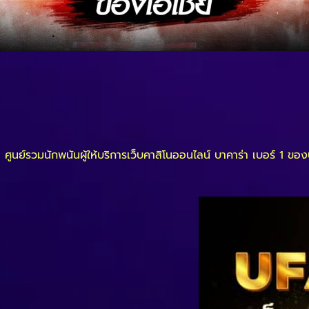
ศูนย์รวมนักพนันผู้ให้บริการเว็บคาสิโนออนไลน์ บาคาร่า เบอร์ 1 