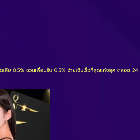
ดเสีย 0.5% ชวนเพื่อนรับ 0.5% จ่ายเงินเร็วที่สุดแห่งยุค ตลอด 24