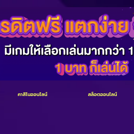
คาสิโนออนไลน์
สล็อตออนไลน์