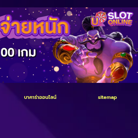
บาคาร่าออนไลน์
sitemap