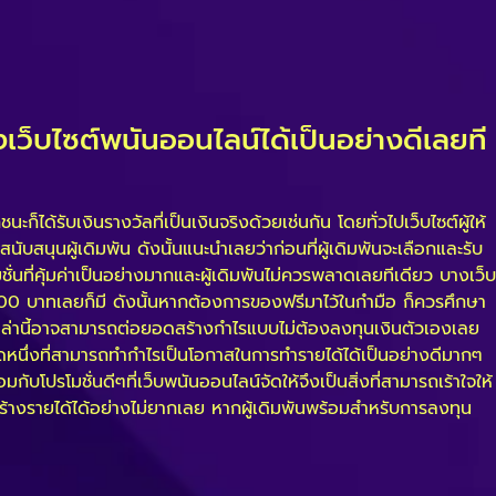
เว็บไซต์พนันออนไลน์ได้เป็นอย่างดีเลยที
นะก็ได้รับเงินรางวัลที่เป็นเงินจริงด้วยเช่นกัน โดยทั่วไปเว็บไซต์ผู้ให้
ับสนุนผู้เดิมพัน ดังนั้นแนะนำเลยว่าก่อนที่ผู้เดิมพันจะเลือกและรับ
ชั่นที่คุ้มค่าเป็นอย่างมากและผู้เดิมพันไม่ควรพลาดเลยทีเดียว บางเว็บ
000 บาทเลยก็มี ดังนั้นหากต้องการของฟรีมาไว้ในกำมือ ก็ควรศึกษา
ฟรีเหล่านี้อาจสามารถต่อยอดสร้างกำไรแบบไม่ต้องลงทุนเงินตัวเองเลย
ชนิดหนึ่งที่สามารถทำกำไรเป็นโอกาสในการทำรายได้ได้เป็นอย่างดีมากๆ
บโปรโมชั่นดีๆที่เว็บพนันออนไลน์จัดให้จึงเป็นสิ่งที่สามารถเร้าใจให้
สร้างรายได้ได้อย่างไม่ยากเลย หากผู้เดิมพันพร้อมสำหรับการลงทุน