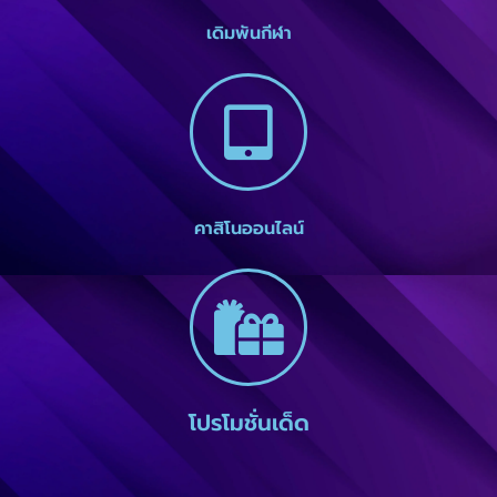
เดิมพันกีฬา
คาสิโนออนไลน์
โปรโมชั่นเด็ด