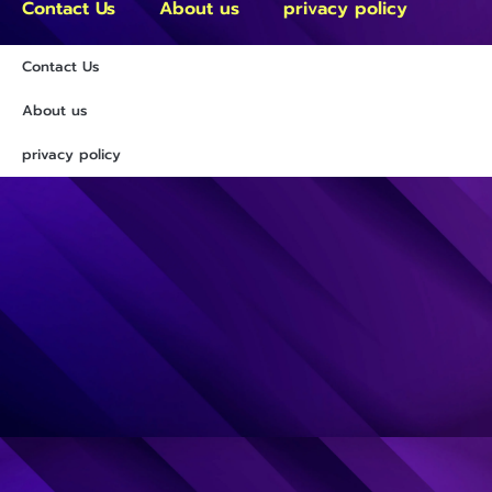
Contact Us
About us
privacy policy
Contact Us
About us
privacy policy