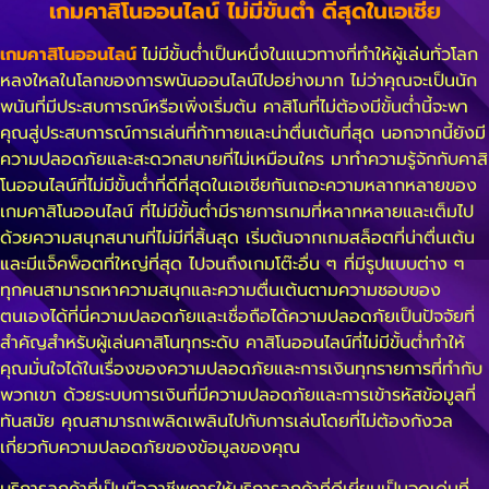
เกมคาสิโนออนไลน์ ไม่มีขั้นต่ำ ดีสุดในเอเชีย
เกมคาสิโนออนไลน์
ไม่มีขั้นต่ำเป็นหนึ่งในแนวทางที่ทำให้ผู้เล่นทั่วโลก
หลงใหลในโลกของการพนันออนไลน์ไปอย่างมาก ไม่ว่าคุณจะเป็นนัก
พนันที่มีประสบการณ์หรือเพิ่งเริ่มต้น คาสิโนที่ไม่ต้องมีขั้นต่ำนี้จะพา
คุณสู่ประสบการณ์การเล่นที่ท้าทายและน่าตื่นเต้นที่สุด นอกจากนี้ยังมี
ความปลอดภัยและสะดวกสบายที่ไม่เหมือนใคร มาทำความรู้จักกับคาสิ
โนออนไลน์ที่ไม่มีขั้นต่ำที่ดีที่สุดในเอเชียกันเถอะความหลากหลายของ
เกมคาสิโนออนไลน์ ที่ไม่มีขั้นต่ำมีรายการเกมที่หลากหลายและเต็มไป
ด้วยความสนุกสนานที่ไม่มีที่สิ้นสุด เริ่มต้นจากเกมสล็อตที่น่าตื่นเต้น
และมีแจ็คพ็อตที่ใหญ่ที่สุด ไปจนถึงเกมโต๊ะอื่น ๆ ที่มีรูปแบบต่าง ๆ
ทุกคนสามารถหาความสนุกและความตื่นเต้นตามความชอบของ
ตนเองได้ที่นี่ความปลอดภัยและเชื่อถือได้ความปลอดภัยเป็นปัจจัยที่
สำคัญสำหรับผู้เล่นคาสิโนทุกระดับ คาสิโนออนไลน์ที่ไม่มีขั้นต่ำทำให้
คุณมั่นใจได้ในเรื่องของความปลอดภัยและการเงินทุกรายการที่ทำกับ
พวกเขา ด้วยระบบการเงินที่มีความปลอดภัยและการเข้ารหัสข้อมูลที่
ทันสมัย คุณสามารถเพลิดเพลินไปกับการเล่นโดยที่ไม่ต้องกังวล
เกี่ยวกับความปลอดภัยของข้อมูลของคุณ