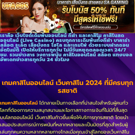
เราคือ เว็บไซต์เดิมพันออนไลน์ กีฬา และคาสิโน คาสิโนสด
ออนไลน์ (Live Casino) ครบทุกการเดิมพันทั้งกีฬา บาคาร่า
สล็อต รูเล็ต เสือมังกร ไฮโล และเกมไพ่ ด้วยระบบฝากถอน
อัตโนมัติ เปิดให้บริการทุกวัน ไม่มีวันหยุดตลอดเวลา 24/7
ชม. รวมข่าวสาร วงการพนัน คาสิโนออนไลน์ สล็อต แทงบอล
อัพเดทข่าวสารทุกวัน 24 ชั่วโมง
เกมคาสิโนออนไลน์ เว็บคาสิโน 2024 ที่มีครบทุก
รสชาติ
เกมคาสิโนออนไลน์
ได้กลายเป็นทางเลือกที่น่าสนใจสำหรับผู้คนทั่ว
โลกที่ต้องการความสนุกสนานและโอกาสทางการเงินที่ไม่มีที่สิ้นสุด
บนโลกออนไลน์นี้ เว็บคาสิโนก้าวขึ้นเพื่อให้บริการทุกรสชาติ โดยนำ
เสนอประสบการณ์การพนันที่หลากหลายและเป็นมิตรที่สุดสำหรับผู้
เล่นทุกคนความหลากหลายทางไกลเมื่อคุณเข้าสู่โลกของเว็บคาสิโน