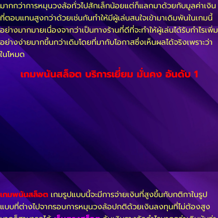
มากกว่าการหมุนวงล้อทั่วไปสักเล็กน้อยแต่ก็แลกมาด้วยกับมูลค่าเงิน
ที่ตอบแทนสูงกว่าด้วยเช่นกันทำให้มีผู้เล่นสนใจเข้ามาเดิมพันในเกมนี้
อย่างมากมายเนื่องจากว่าเป็นทางร้านที่ดีที่จะทำให้ผู้เล่นได้รับกำไรเพิ่ม
อย่างง่ายมากขึ้นกว่าเดิมโดยที่มากับโอกาสซึ่งเห็นผลได้จริงเพราะว่า
ในโหมด
เกมพนันสล็อต บริการเยี่ยม มั่นคง อันดับ 1
เกมพนันสล็อต
เกมรูปแบบนี้จะมีการจ่ายเงินที่สูงขึ้นกับกติกาในรูป
แบบที่ต่างไปจากรอบการหมุนวงล้อปกติด้วยเงินลงทุนที่ไม่ต้องสูง