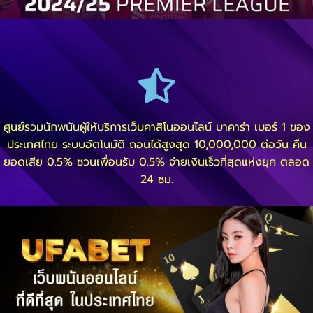
ศูนย์รวมนักพนันผู้ให้บริการเว็บคาสิโนออนไลน์ บาคาร่า เบอร์ 1 ของ
ประเทศไทย ระบบอัตโนมัติ ถอนได้สูงสุด 10,000,000 ต่อวัน คืน
ยอดเสีย 0.5% ชวนเพื่อนรับ 0.5% จ่ายเงินเร็วที่สุดแห่งยุค ตลอด
24 ชม.