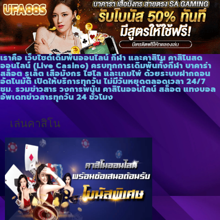
เราคือ เว็บไซต์เดิมพันออนไลน์ กีฬา และคาสิโน คาสิโนสด
ออนไลน์ (Live Casino) ครบทุกการเดิมพันทั้งกีฬา บาคาร่า
สล็อต รูเล็ต เสือมังกร ไฮโล และเกมไพ่ ด้วยระบบฝากถอน
อัตโนมัติ เปิดให้บริการทุกวัน ไม่มีวันหยุดตลอดเวลา 24/7
ชม. รวมข่าวสาร วงการพนัน คาสิโนออนไลน์ สล็อต แทงบอล
อัพเดทข่าวสารทุกวัน 24 ชั่วโมง
เล่นคาสิโน