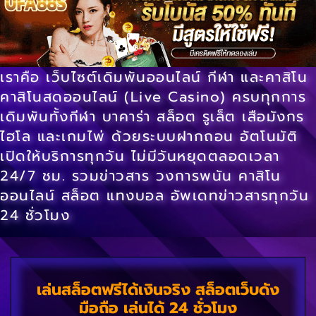
เราคือ เว็บไซต์เดิมพันออนไลน์ กีฬา และคาสิโน
คาสิโนสดออนไลน์ (Live Casino) ครบทุกการ
เดิมพันทั้งกีฬา บาคาร่า สล็อต รูเล็ต เสือมังกร
ไฮโล และเกมไพ่ ด้วยระบบฝากถอน อัตโนมัติ
เปิดให้บริการทุกวัน ไม่มีวันหยุดตลอดเวลา
24/7 ชม. รวมข่าวสาร วงการพนัน คาสิโน
ออนไลน์ สล็อต แทงบอล อัพเดทข่าวสารทุกวัน
24 ชั่วโมง
เล่นสล็อตฟรีได้เงินจริง สล็อตเว็บดัง
มือถือ เล่นได้ 24 ชั่วโมง