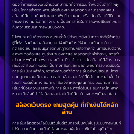
ต้องทำการเติมเงินในจำนวนที่มากอีกทั้งการไม่มีกำหนดขั้นต่ำทำให้ผู้
เล่นมีโอกาสสำรวจหลายสไตล์ของเกมสล็อตคุณสามารถลองเล่น
สล็อตที่มีความตื่นเต้นและกราฟิกที่สวยงาม, หรือเล่นสล็อตที่มีธีมและ
โครงสร้างเกมที่แตกต่างกัน นี่เป็นโอกาสที่ดีในการค้นพบสไตล์ที่เหมาะ
กับความชอบและการพนันของคุณ
ไม่เพียงแค่นั้นอัตราการเล่นขั้นต่ำไม่มีกำหนดยังเป็นทางเข้าที่ดีสำหรับ
ผู้ที่เพิ่งเริ่มต้นเล่นสล็อตคุณไม่จำเป็นต้องใช้จำนวนเงินมากในการ
ทดลองเล่นและเรียนรู้เกี่ยวกับกฎกติกานี่คือโอกาสที่ดีในการปรับตัวกับ
สภาพแวดล้อมและภูมิลำเนาของการเล่นสล็อตอย่างไรก็ตาม, ควรจำ
ไว้ว่าการพนันเป็นเพลงสองด้าน. ถึงแม้ว่าการเล่นสล็อตที่มีอัตราการ
เล่นขั้นต่ำไม่มีกำหนดจะเป็นทางที่สนุกและเพลิดเพลินการรับผิดชอบใน
การเล่นเป็นสิ่งสำคัญควรตั้งค่าขีดจำกัดการเล่นอย่างมีสติและมีการ
ควบคุมตนเองเป็นเสมอการเล่นสล็อตออนไลน์ที่มีอัตราการเล่นขั้นต่ำ
ไม่มีกำหนดเป็นทางเลือกที่น่าสนใจสำหรับผู้เล่นทุกระดับนอกจากการ
เสี่ยงที่น้อยความเสรีภาพในการเล่นและการได้รับประสบการณ์ที่หลาก
หลายเป็นสิ่งที่ทำให้สล็อตออนไลน์เป็นที่นิยมในวงการพนันออนไลน์
สล็อตเว็บตรง เกมสุดคุ้ม ที่ทำเงินได้หลัก
ล้าน
การเล่นสล็อตออนไลน์บนเว็บไซต์เว็บตรงเป็นหนึ่งในรูปแบบการพนันที่
ได้รับความนิยมและเป็นที่ต้องการของผู้เล่นมากขึ้นในปัจจุบัน โดย