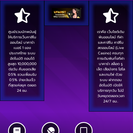
ศูนย์รวมนักพนันผู้
เราคือ เว็บไซต์เดิม
ให้บริการเว็บคาสิโน
พันออนไลน์ กีฬา
ออนไลน์ บาคาร่า
และคาสิโน คาสิโน
เบอร์ 1 ของ
สดออนไลน์ (Live
ประเทศไทย ระบบ
Casino) ครบทุก
อัตโนมัติ ถอนได้
การเดิมพันทั้งกีฬา
สูงสุด 10,000,000
บาคาร่า สล็อต รู
ต่อวัน คืนยอดเสีย
เล็ต เสือมังกร ไฮโล
0.5% ชวนเพื่อนรับ
และเกมไพ่ ด้วย
0.5% จ่ายเงินเร็ว
ระบบ ฝากถอน
ที่สุดแห่งยุค ตลอด
อัตโนมัติ เปิดให้
24 ชม.
บริการทุกวัน ไม่มี
วันหยุดตลอดเวลา
24/7 ชม..