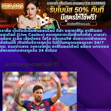
เราคือ เว็บไซต์เดิมพันออนไลน์ กีฬา และคาสิโน คาสิโนสด
ออนไลน์ (Live Casino) ครบทุกการเดิมพันทั้งกีฬา บาคาร่า
สล็อต รูเล็ต เสือมังกร ไฮโล และเกมไพ่ ด้วยระบบฝากถอน
อัตโนมัติ เปิดให้บริการทุกวัน ไม่มีวันหยุดตลอดเวลา 24/7
ชม. รวมข่าวสาร วงการพนัน คาสิโนออนไลน์ สล็อต แทงบอล
อัพเดทข่าวสารทุกวัน 24 ชั่วโมง
anthony-martial-17