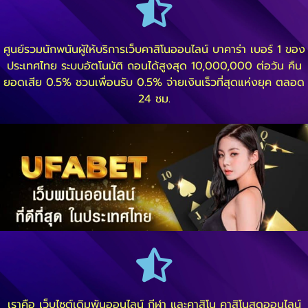
ศูนย์รวมนักพนันผู้ให้บริการเว็บคาสิโนออนไลน์ บาคาร่า เบอร์ 1 ของ
ประเทศไทย ระบบอัตโนมัติ ถอนได้สูงสุด 10,000,000 ต่อวัน คืน
ยอดเสีย 0.5% ชวนเพื่อนรับ 0.5% จ่ายเงินเร็วที่สุดแห่งยุค ตลอด
24 ชม.
เราคือ เว็บไซต์เดิมพันออนไลน์ กีฬา และคาสิโน คาสิโนสดออนไลน์