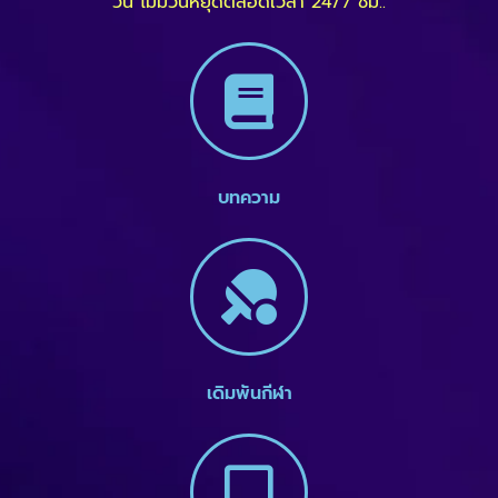
วัน ไม่มีวันหยุดตลอดเวลา 24/7 ชม..
บทความ
เดิมพันกีฬา