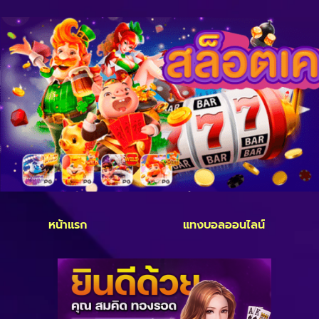
หน้าแรก
แทงบอลออนไลน์