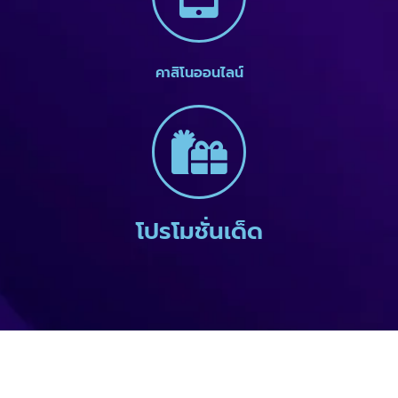
คาสิโนออนไลน์
โปรโมชั่นเด็ด