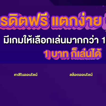
คาสิโนออนไลน์
สล็อตออนไลน์