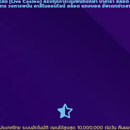
ไลน์ (Live Casino) ครบทุกการเดิมพันทั้งกีฬา บาคาร่า สล็อต
าวสาร วงการพนัน คาสิโนออนไลน์ สล็อต แทงบอล อัพเดทข่าวสาร
ของประเทศไทย ระบบอัตโนมัติ ถอนได้สูงสุด 10,000,000 ต่อวัน คืนยอ