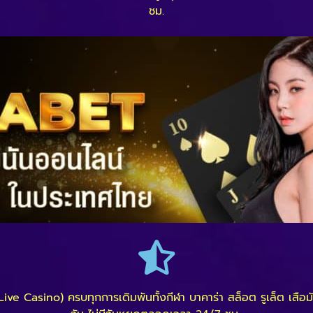
ชม.
Live Casino) ครบทุกการเดิมพันทั้งกีฬา บาคาร่า สล็อต รูเล็ต เสือ