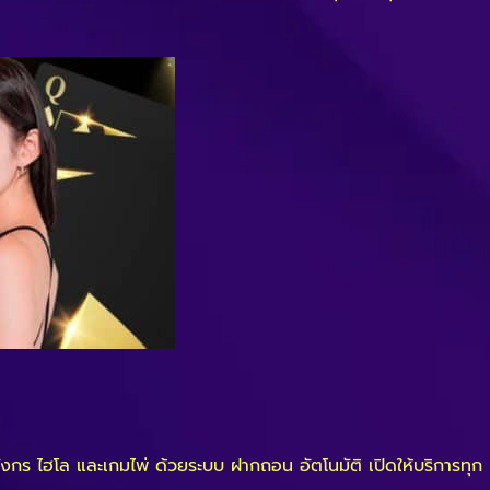
มังกร ไฮโล และเกมไพ่ ด้วยระบบ ฝากถอน อัตโนมัติ เปิดให้บริการทุก