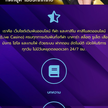
เราคือ เว็บไซต์เดิมพันออนไลน์ กีฬา และคาสิโน คาสิโนสดออนไลน์
(Live Casino) ครบทุกการเดิมพันทั้งกีฬา บาคาร่า สล็อต รูเล็ต เสือ
มังกร ไฮโล และเกมไพ่ ด้วยระบบ ฝากถอน อัตโนมัติ เปิดให้บริการ
ทุกวัน ไม่มีวันหยุดตลอดเวลา 24/7 ชม..
บทความ