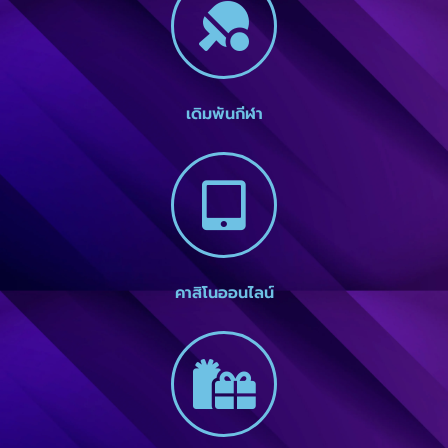
เดิมพันกีฬา
คาสิโนออนไลน์