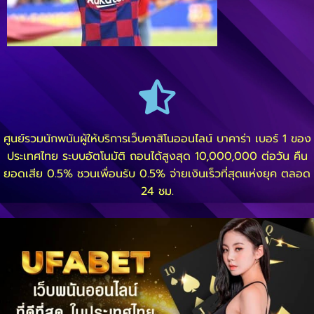
ศูนย์รวมนักพนันผู้ให้บริการเว็บคาสิโนออนไลน์ บาคาร่า เบอร์ 1 ของ
ประเทศไทย ระบบอัตโนมัติ ถอนได้สูงสุด 10,000,000 ต่อวัน คืน
ยอดเสีย 0.5% ชวนเพื่อนรับ 0.5% จ่ายเงินเร็วที่สุดแห่งยุค ตลอด
24 ชม.