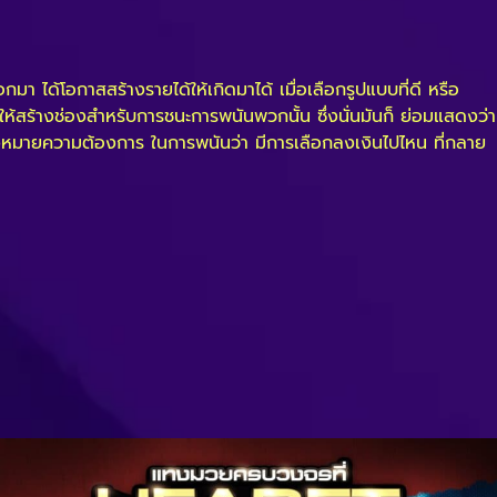
กมา ได้โอกาสสร้างรายได้ให้เกิดมาได้ เมื่อเลือกรูปแบบที่ดี หรือ
สให้สร้างช่องสำหรับการชนะการพนันพวกนั้น ซึ่งนั่นมันก็ ย่อมแสดงว่า
ุดมุ่งหมายความต้องการ ในการพนันว่า มีการเลือกลงเงินไปไหน ที่กลาย