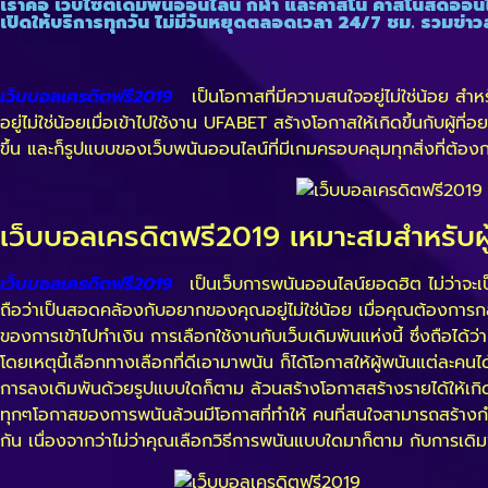
เราคือ เว็บไซต์เดิมพันออนไลน์ กีฬา และคาสิโน คาสิโนสดออน
เปิดให้บริการทุกวัน ไม่มีวันหยุดตลอดเวลา 24/7 ชม. รวมข่
เว็บบอลเครดิตฟรี2019
เป็นโอกาสที่มีความสนใจอยู่ไม่ใช่น้อย สำหรั
อยู่ไม่ใช่น้อยเมื่อเข้าไปใช้งาน UFABET สร้างโอกาสให้เกิดขึ้นกับผู้ที
ขึ้น และก็รูปแบบของเว็บพนันออนไลน์ที่มีเกมครอบคลุมทุกสิ่งที่ต้อง
เว็บบอลเครดิตฟรี2019 เหมาะสมสำหรับผู้ท
เว็บบอลเครดิตฟรี2019
เป็นเว็บการพนันออนไลน์ยอดฮิต ไม่ว่าจะเ
ถือว่าเป็นสอดคล้องกับอยากของคุณอยู่ไม่ใช่น้อย เมื่อคุณต้องการกลายเ
ของการเข้าไปทำเงิน การเลือกใช้งานกับเว็บเดิมพันแห่งนี้ ซึ่งถือได้
โดยเหตุนี้เลือกทางเลือกที่ดีเอามาพนัน ก็ได้โอกาสให้ผู้พนันแต่ละคนไ
การลงเดิมพันด้วยรูปแบบใดก็ตาม ล้วนสร้างโอกาสสร้างรายได้ให้เกิด
ทุกๆโอกาสของการพนันล้วนมีโอกาสที่ทำให้ คนที่สนใจสามารถสร้างกำไ
กัน เนื่องจากว่าไม่ว่าคุณเลือกวิธีการพนันแบบใดมาก็ตาม กับการเดิมพ