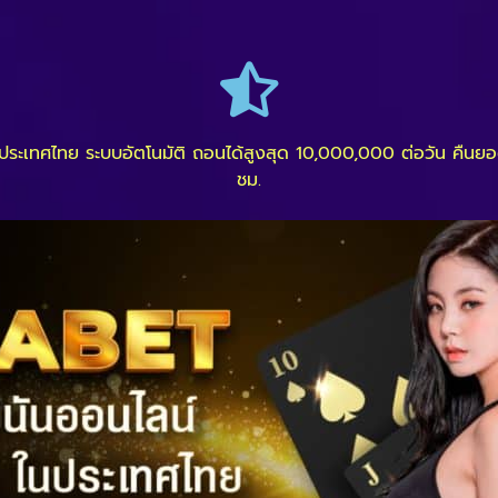
ของประเทศไทย ระบบอัตโนมัติ ถอนได้สูงสุด 10,000,000 ต่อวัน คืนยอ
ชม.