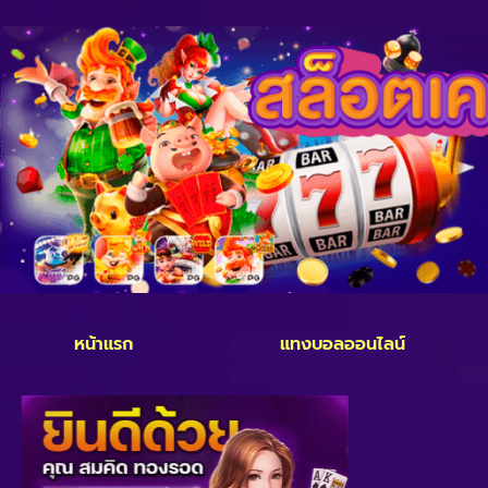
หน้าแรก
แทงบอลออนไลน์