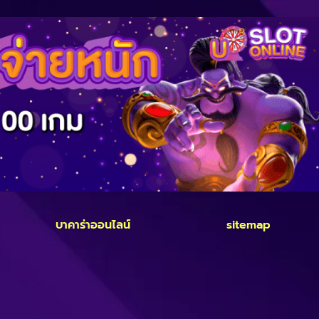
บาคาร่าออนไลน์
sitemap