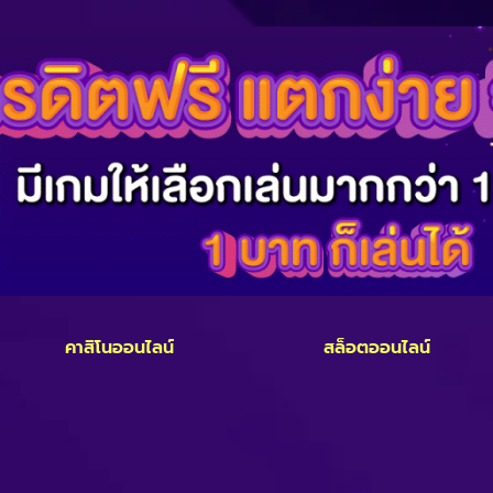
คาสิโนออนไลน์
สล็อตออนไลน์