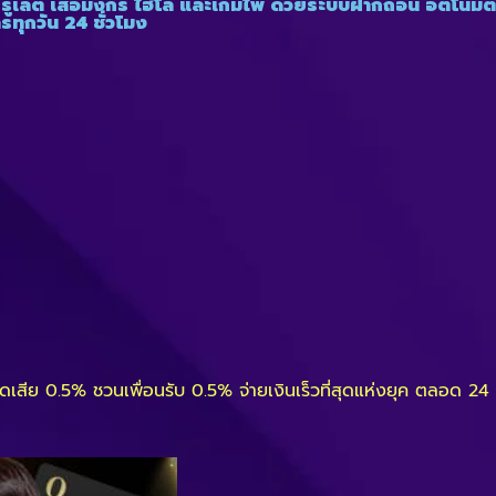
 รูเล็ต เสือมังกร ไฮโล และเกมไพ่ ด้วยระบบฝากถอน อัตโนมัติ
ทุกวัน 24 ชั่วโมง
ดเสีย 0.5% ชวนเพื่อนรับ 0.5% จ่ายเงินเร็วที่สุดแห่งยุค ตลอด 24