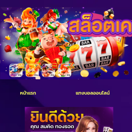
หน้าแรก
แทงบอลออนไลน์