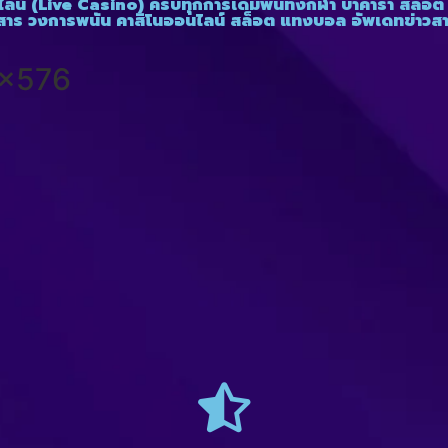
ไลน์ (Live Casino) ครบทุกการเดิมพันทั้งกีฬา บาคาร่า สล็อต
าวสาร วงการพนัน คาสิโนออนไลน์ สล็อต แทงบอล อัพเดทข่าวสาร
8×576