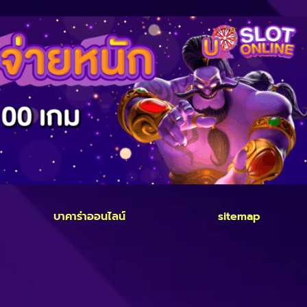
บาคาร่าออนไลน์
sitemap