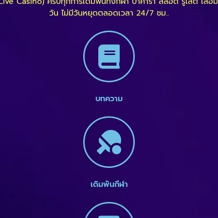
Live Casino) ครบทุกการเดิมพันทั้งกีฬา บาคาร่า สล็อต รูเล็ต เสือ
วัน ไม่มีวันหยุดตลอดเวลา 24/7 ชม..
บทความ
เดิมพันกีฬา