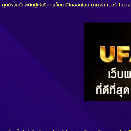
ศูนย์รวมนักพนันผู้ให้บริการเว็บคาสิโนออนไลน์ บาคาร่า เบอร์ 1 