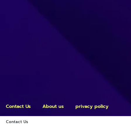
Contact Us
About us
privacy policy
Contact Us