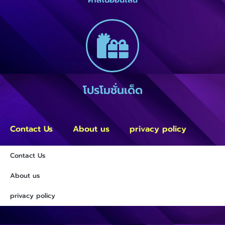
คาสิโนออนไลน์
โปรโมชั่นเด็ด
Contact Us
About us
privacy policy
Contact Us
About us
privacy policy