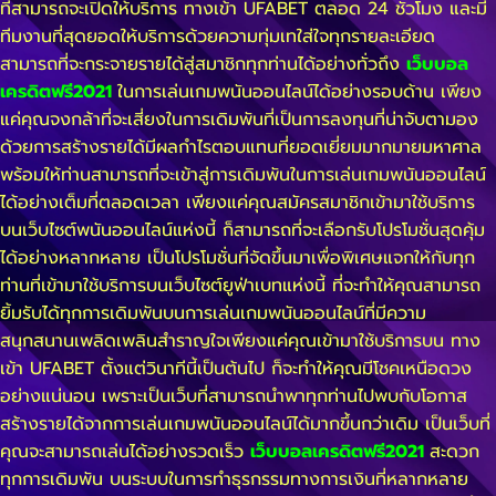
ที่สามารถจะเปิดให้บริการ ทางเข้า UFABET ตลอด 24 ชั่วโมง และมี
ทีมงานที่สุดยอดให้บริการด้วยความทุ่มเทใส่ใจทุกรายละเอียด
สามารถที่จะกระจายรายได้สู่สมาชิกทุกท่านได้อย่างทั่วถึง
เว็บบอล
เครดิตฟรี2021
ในการเล่นเกมพนันออนไลน์ได้อย่างรอบด้าน เพียง
แค่คุณจงกล้าที่จะเสี่ยงในการเดิมพันที่เป็นการลงทุนที่น่าจับตามอง
ด้วยการสร้างรายได้มีผลกำไรตอบแทนที่ยอดเยี่ยมมากมายมหาศาล
พร้อมให้ท่านสามารถที่จะเข้าสู่การเดิมพันในการเล่นเกมพนันออนไลน์
ได้อย่างเต็มที่ตลอดเวลา เพียงแค่คุณสมัครสมาชิกเข้ามาใช้บริการ
บนเว็บไซต์พนันออนไลน์แห่งนี้ ก็สามารถที่จะเลือกรับโปรโมชั่นสุดคุ้ม
ได้อย่างหลากหลาย เป็นโปรโมชั่นที่จัดขึ้นมาเพื่อพิเศษแจกให้กับทุก
ท่านที่เข้ามาใช้บริการบนเว็บไซต์ยูฟ่าเบทแห่งนี้ ที่จะทำให้คุณสามารถ
ยิ้มรับได้ทุกการเดิมพันบนการเล่นเกมพนันออนไลน์ที่มีความ
สนุกสนานเพลิดเพลินสำราญใจเพียงแค่คุณเข้ามาใช้บริการบน ทาง
เข้า UFABET ตั้งแต่วินาทีนี้เป็นต้นไป ก็จะทำให้คุณมีโชคเหนือดวง
อย่างแน่นอน เพราะเป็นเว็บที่สามารถนำพาทุกท่านไปพบกับโอกาส
สร้างรายได้จากการเล่นเกมพนันออนไลน์ได้มากขึ้นกว่าเดิม เป็นเว็บที่
คุณจะสามารถเล่นได้อย่างรวดเร็ว
เว็บบอลเครดิตฟรี2021
สะดวก
ทุกการเดิมพัน บนระบบในการทำธุรกรรมทางการเงินที่หลากหลาย