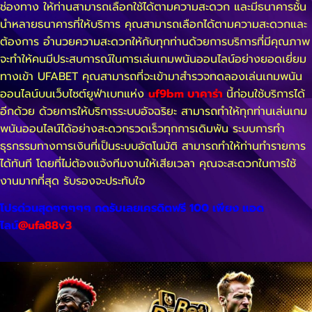
ช่องทาง ให้ท่านสามารถเลือกใช้ได้ตามความสะดวก และมีธนาคารชั้น
นำหลายธนาคารที่ให้บริการ คุณสามารถเลือกได้ตามความสะดวกและ
ต้องการ อำนวยความสะดวกให้กับทุกท่านด้วยการบริการที่มีคุณภาพ
จะทำให้คนมีประสบการณ์ในการเล่นเกมพนันออนไลน์อย่างยอดเยี่ยม
ทางเข้า UFABET คุณสามารถที่จะเข้ามาสำรวจทดลองเล่นเกมพนัน
ออนไลน์บนเว็บไซต์ยูฟ่าเบทแห่ง
uf9bm บาคาร่า
นี้ก่อนใช้บริการได้
อีกด้วย ด้วยการให้บริการระบบอัจฉริยะ สามารถทำให้ทุกท่านเล่นเกม
พนันออนไลน์ได้อย่างสะดวกรวดเร็วทุกการเดิมพัน ระบบการทำ
ธุรกรรมทางการเงินที่เป็นระบบอัตโนมัติ สามารถทำให้ท่านทำรายการ
ได้ทันที โดยที่ไม่ต้องแจ้งทีมงานให้เสียเวลา คุณจะสะดวกในการใช้
งานมากที่สุด รับรองจะประทับใจ
โปรด่วนสุดๆๆๆๆๆ กดรับเลยเครดิตฟรี 100 เพียง แอด
ไลน์
@ufa88v3