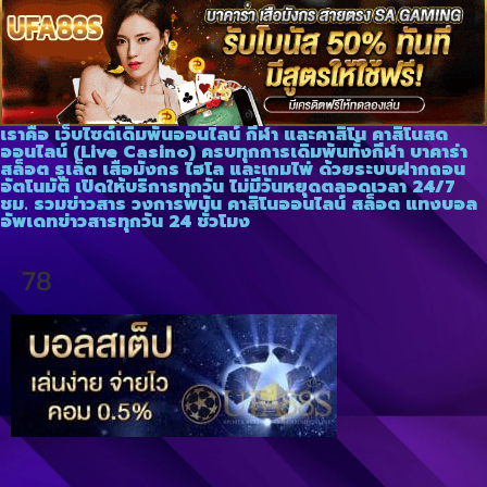
เราคือ เว็บไซต์เดิมพันออนไลน์ กีฬา และคาสิโน คาสิโนสด
ออนไลน์ (Live Casino) ครบทุกการเดิมพันทั้งกีฬา บาคาร่า
สล็อต รูเล็ต เสือมังกร ไฮโล และเกมไพ่ ด้วยระบบฝากถอน
อัตโนมัติ เปิดให้บริการทุกวัน ไม่มีวันหยุดตลอดเวลา 24/7
ชม. รวมข่าวสาร วงการพนัน คาสิโนออนไลน์ สล็อต แทงบอล
อัพเดทข่าวสารทุกวัน 24 ชั่วโมง
78