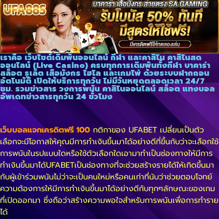
เราคือ เว็บไซต์เดิมพันออนไลน์ กีฬา และคาสิโน คาสิโนสด
ออนไลน์ (Live Casino) ครบทุกการเดิมพันทั้งกีฬา บาคาร่า
สล็อต รูเล็ต เสือมังกร ไฮโล และเกมไพ่ ด้วยระบบฝากถอน
อัตโนมัติ เปิดให้บริการทุกวัน ไม่มีวันหยุดตลอดเวลา 24/7
ชม. รวมข่าวสาร วงการพนัน คาสิโนออนไลน์ สล็อต แทงบอล
อัพเดทข่าวสารทุกวัน 24 ชั่วโมง
เว็บบอลแจกเครดิตฟรี 100
กติกาของ UFABET เปลี่ยนเป็นตัว
เลือกจะมีโอกาสให้คุณมีการทำเงินขึ้นมาได้อย่างดีที่ขึ้นกับว่าจะเลือกใช้
การพนันในรปแบบใดหรือใช้ตัวเลือกใดเอามาทำเป็นช่องทางให้มีการ
ทำเงินขึ้นมาได้UFABETเป็นช่องทางที่จะช่วยสร้างรายได้ให้เกิดขึ้นมา
กับผู้เข้าร่วมพนันไม่ว่าจะเป็นคนใหม่หรือคนเก่าที่นับว่าช่วยตอบโจทย์
ความต้องการให้มีการทำเงินขึ้นมาได้อย่างดีกับทุกๆลักษณะของเกม
ที่เปิดออกมา ซึ่งถือว่าสร้างความพอใจสำหรับการพนันเพื่อการทำราย
ได้