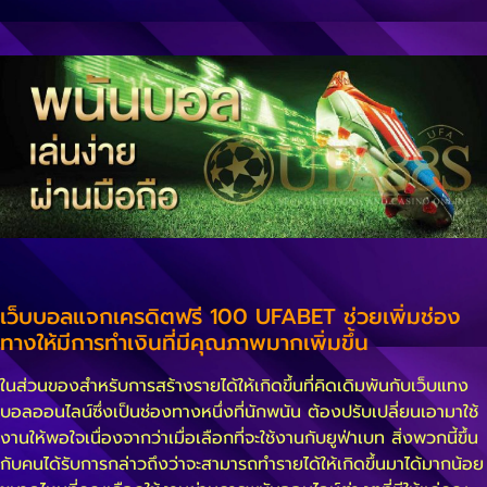
เว็บบอลแจกเครดิตฟรี 100 UFABET ช่วยเพิ่มช่อง
ทางให้มีการทำเงินที่มีคุณภาพมากเพิ่มขึ้น
ในส่วนของสำหรับการสร้างรายได้ให้เกิดขึ้นที่คิดเดิมพันกับเว็บแทง
บอลออนไลน์ซึ่งเป็นช่องทางหนึ่งที่นักพนัน ต้องปรับเปลี่ยนเอามาใช้
งานให้พอใจเนื่องจากว่าเมื่อเลือกที่จะใช้งานกับยูฟ่าเบท สิ่งพวกนี้ขึ้น
กับคนได้รับการกล่าวถึงว่าจะสามารถทำรายได้ให้เกิดขึ้นมาได้มากน้อย