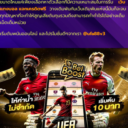
ขนาดไหนแค่เพียงเลือกหาตัวเลือกที่มีความเหมาะสมในการรับ
เว็บ
แทงบอล แจกเครดิตฟรี
วางเดิมพันกับเว็บเดิมพันแห่งนี้มันก็จะจบ
ทุกปัญหาที่จะทำให้สูญเสียต้นทุนรวมถึงสามารถทำกำไรได้อย่างเต็ม
เม็ดเต็มหน่วย
เริ่มต้นพนันออนไลน์ และโปรโมชั่นดีๆจากเรา
@ufa88v3