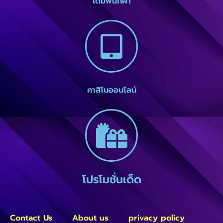
เดิมพันกีฬา
คาสิโนออนไลน์
โปรโมชั่นเด็ด
Contact Us
About us
privacy policy