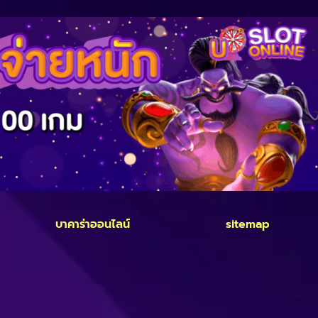
บาคาร่าออนไลน์
sitemap