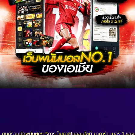
ศูนย์รวมนักพนันผู้ให้บริการเว็บคาสิโนออนไลน์ บาคาร่า เบอร์ 1 