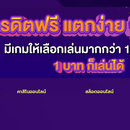
คาสิโนออนไลน์
สล็อตออนไลน์