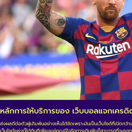
หลักการให้บริการของ เว็บบอลแจกเครดิต
ส่งผลดีต่อตัวผู้เดิมพันอย่างเห็นได้ชัดเพราะมันเป็นเว็บไซต์ที่เปิดก
เว็บไซต์แห่งนี้ได้ทันทีเพียงแค่คุณมีใจรักการเดิมพันก็สามารถที่จะลงท