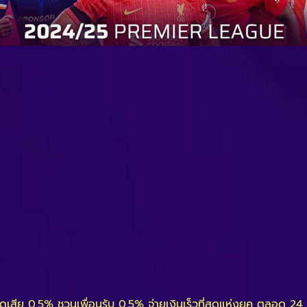
ดเสีย 0.5% ชวนเพื่อนรับ 0.5% จ่ายเงินเร็วที่สุดแห่งยุค ตลอด 24