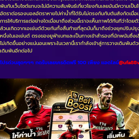
พันกับเว็บไซต์แทบจะไม่มีความสัมพันธ์เกี่ยวโยงกันเลยมันมีความเป็นไป
อัตราต่อรองบอลอัตราหายไปค่าน้ำที่ได้รับไม่ตรงกันกับต้นสังกัดเมื่อเป็น
การให้บริการแต่อย่างใดเมื่อมาถึงส่วนนี้เราจะเห็นภาพได้ทันทีว่าโดยต
ล้วนเกิดจากเอเย่นต์ด้วยกันทั้งสิ้นท้ายที่สุดมันก็มาถึงช่วงยุคปรับปรุ
หนึ่งในเอเย่นต์ ตรงของยูฟ่าเบทและเป็นทางเข้าสำรองที่นักพนันซึ่งเ
ไม่เกิดขึ้นอย่างแน่นอนเพราะในเวลานี้เรากำลังเข้าสู่การวางเดิมพันด้
เดิมพันอีกต่อไป
โปรด่วนสุดๆๆๆ กดรับเลยเครดิตฟรี 100 เพียง แอดไลน์
@ufa88