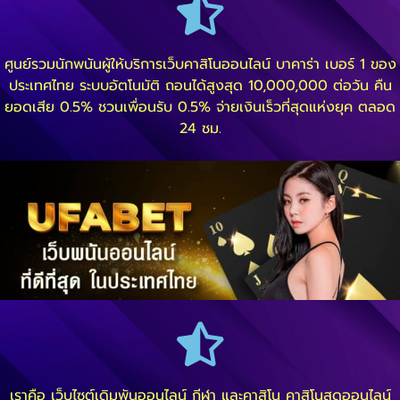
ศูนย์รวมนักพนันผู้ให้บริการเว็บคาสิโนออนไลน์ บาคาร่า เบอร์ 1 ของ
ประเทศไทย ระบบอัตโนมัติ ถอนได้สูงสุด 10,000,000 ต่อวัน คืน
ยอดเสีย 0.5% ชวนเพื่อนรับ 0.5% จ่ายเงินเร็วที่สุดแห่งยุค ตลอด
24 ชม.
เราคือ เว็บไซต์เดิมพันออนไลน์ กีฬา และคาสิโน คาสิโนสดออนไลน์