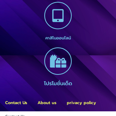
คาสิโนออนไลน์
โปรโมชั่นเด็ด
Contact Us
About us
privacy policy