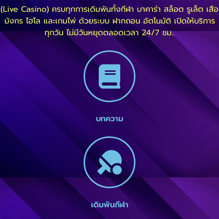
(Live Casino) ครบทุกการเดิมพันทั้งกีฬา บาคาร่า สล็อต รูเล็ต เสือ
มังกร ไฮโล และเกมไพ่ ด้วยระบบ ฝากถอน อัตโนมัติ เปิดให้บริการ
ทุกวัน ไม่มีวันหยุดตลอดเวลา 24/7 ชม..
บทความ
เดิมพันกีฬา