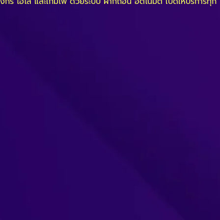
มังกร ไฮโล และเกมไพ่ ด้วยระบบ ฝากถอน อัตโนมัติ เปิดให้บริการทุก