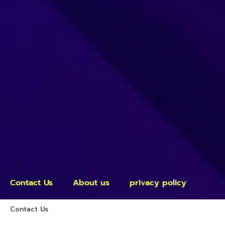
Contact Us
About us
privacy policy
Contact Us