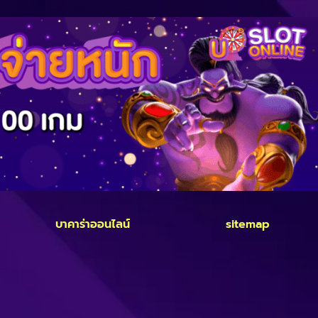
บาคาร่าออนไลน์
sitemap