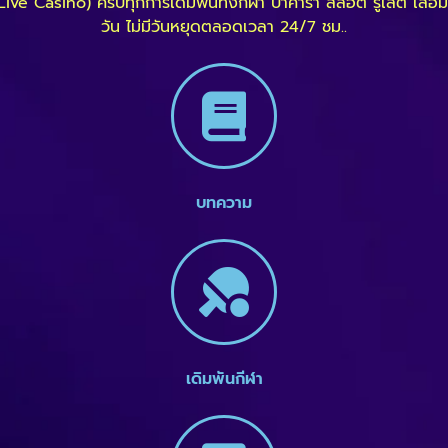
Live Casino) ครบทุกการเดิมพันทั้งกีฬา บาคาร่า สล็อต รูเล็ต เสือ
วัน ไม่มีวันหยุดตลอดเวลา 24/7 ชม..
บทความ
เดิมพันกีฬา