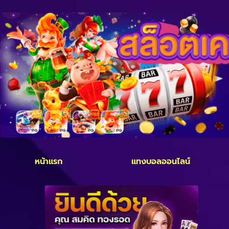
หน้าแรก
แทงบอลออนไลน์