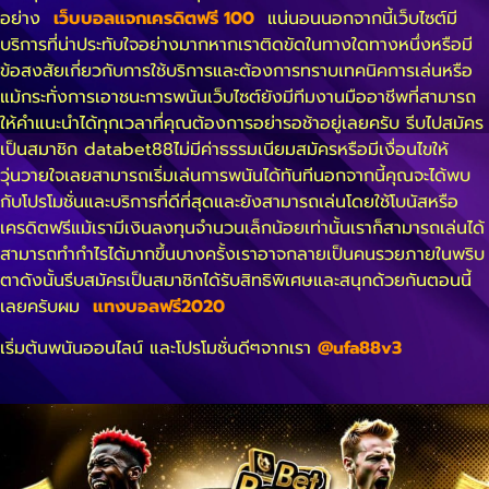
อย่าง
เว็บบอลแจกเครดิตฟรี 100
แน่นอนนอกจากนี้เว็บไซต์มี
บริการที่น่าประทับใจอย่างมากหากเราติดขัดในทางใดทางหนึ่งหรือมี
ข้อสงสัยเกี่ยวกับการใช้บริการและต้องการทราบเทคนิคการเล่นหรือ
แม้กระทั่งการเอาชนะการพนันเว็บไซต์ยังมีทีมงานมืออาชีพที่สามารถ
ให้คำแนะนำได้ทุกเวลาที่คุณต้องการอย่ารอช้าอยู่เลยครับ รีบไปสมัคร
เป็นสมาชิก databet88ไม่มีค่าธรรมเนียมสมัครหรือมีเงื่อนไขให้
วุ่นวายใจเลยสามารถเริ่มเล่นการพนันได้ทันทีนอกจากนี้คุณจะได้พบ
กับโปรโมชั่นและบริการที่ดีที่สุดและยังสามารถเล่นโดยใช้โบนัสหรือ
เครดิตฟรีแม้เรามีเงินลงทุนจำนวนเล็กน้อยเท่านั้นเราก็สามารถเล่นได้
สามารถทำกำไรได้มากขึ้นบางครั้งเราอาจกลายเป็นคนรวยภายในพริบ
ตาดังนั้นรีบสมัครเป็นสมาชิกได้รับสิทธิพิเศษและสนุกด้วยกันตอนนี้
เลยครับผม
แทงบอลฟรี2020
เริ่มต้นพนันออนไลน์ และโปรโมชั่นดีๆจากเรา
@ufa88v3