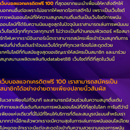
เว็บบอลแจกเครดิตฟรี 100
ที่สุดอยากแนะนำเพื่อนให้หาสิ่งดีๆให้
บอกคนอื่นต่อเพราะไม่อยากให้พลาดโอกาสดีๆไป เพราะเป็นเว็บไซต์
การพนันออนไลน์ที่ให้ความสนุกสนานตื่นเต้นเป็นเว็บไซต์การพนัน
ออนไลน์ที่ได้รับความนิยมสูงสุดในปัจจุบันเราสามารถเล่นการพนันบน
เว็บไซต์นี้ทุกที่ทุกเวลาทุกนาที ไม่ว่าจะเป็นที่บ้านคอมพิวเตอร์ หรือสมา
ร์ทโฟนหากเรามีอินเทอร์เน็ตเราสามารถสมัครเพื่อเข้าร่วมสนุกกับการ
พนันที่น่าตื่นเต้นเร้าใจบนเว็บได้ทุกที่ทุกเวลาโดยไม่สะดุดด้วย
เทคโนโลยีที่ทันสมัยสูงสุดขอเชิญเราให้สมัครเป็นสมาชิก และมาร่วม
สนุกสนานเพลิดเพลินกับdatabet88 เว็บไซต์ที่ดีที่สุดในวันนี้
เว็บบอลแจกเครดิตฟรี 100 เราสามารถสมัครเป็น
สมาชิกได้อย่างง่ายดายเพียงปลายนิ้วสัมผัส
ในเวลาเพียงไม่กี่วินาที และสามารถมีส่วนร่วมในความสนุกตื่นเต้น
ท้าทายและตื่นเต้นกับเกมการพนันออนไลน์ที่ดีที่สุดในโลก การันตีว่ามี
เพียงแห่งเดียวที่นี่ไม่มีที่ไหนให้บริการที่ดีและสมบูรณ์แบบสำหรับเรา
มากกว่านี้อีกแล้วพวกเราจะมีความสุขในการเล่นการพนันออนไลน์โดย
ไม่หยุดชะงักเราจะมีแต่จะสะดุดใจเข้ากับความสวยงามของการพนัน