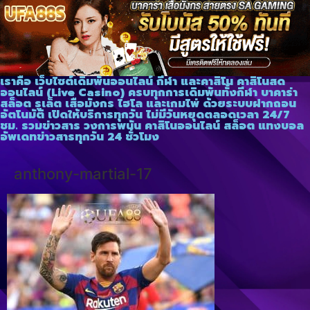
เราคือ เว็บไซต์เดิมพันออนไลน์ กีฬา และคาสิโน คาสิโนสด
ออนไลน์ (Live Casino) ครบทุกการเดิมพันทั้งกีฬา บาคาร่า
สล็อต รูเล็ต เสือมังกร ไฮโล และเกมไพ่ ด้วยระบบฝากถอน
อัตโนมัติ เปิดให้บริการทุกวัน ไม่มีวันหยุดตลอดเวลา 24/7
ชม. รวมข่าวสาร วงการพนัน คาสิโนออนไลน์ สล็อต แทงบอล
อัพเดทข่าวสารทุกวัน 24 ชั่วโมง
anthony-martial-17