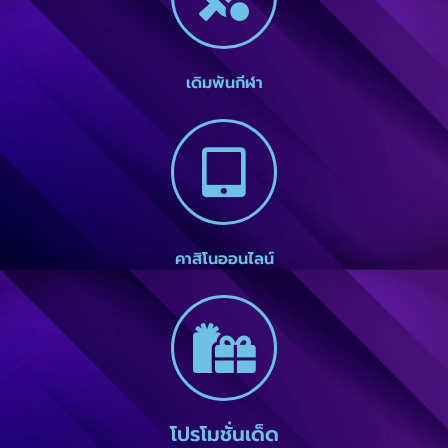
เดิมพันกีฬา
คาสิโนออนไลน์
โปรโมชั่นเด็ด