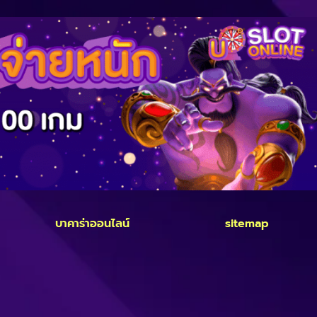
บาคาร่าออนไลน์
sitemap