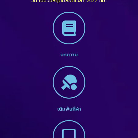
วัน ไม่มีวันหยุดตลอดเวลา 24/7 ชม..
บทความ
เดิมพันกีฬา