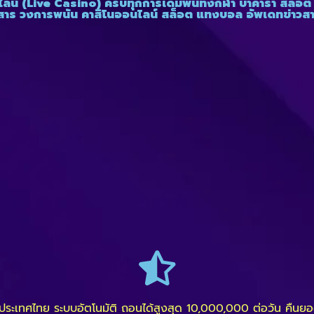
ไลน์ (Live Casino) ครบทุกการเดิมพันทั้งกีฬา บาคาร่า สล็อต
าวสาร วงการพนัน คาสิโนออนไลน์ สล็อต แทงบอล อัพเดทข่าวสาร
ของประเทศไทย ระบบอัตโนมัติ ถอนได้สูงสุด 10,000,000 ต่อวัน คืนยอ