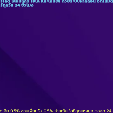
 รูเล็ต เสือมังกร ไฮโล และเกมไพ่ ด้วยระบบฝากถอน อัตโนมัติ
ทุกวัน 24 ชั่วโมง
ดเสีย 0.5% ชวนเพื่อนรับ 0.5% จ่ายเงินเร็วที่สุดแห่งยุค ตลอด 24