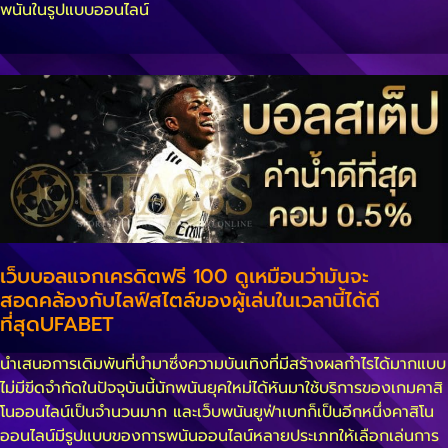
พนันในรูปแบบออนไลน์
เว็บบอลแจกเครดิตฟรี 100 ดูเหมือนว่ามันจะ
สอดคล้องกับไลฟ์สไตล์ของผู้เล่นในเวลานี้ได้ดี
ที่สุดUFABET
นำเสนอการเดิมพันที่นำมาซึ่งความบันเทิงที่มีสร้างผลกำไรได้มากแบบ
ไม่มีขีดจำกัดในปัจจุบันนี้นักพนันยุคใหม่ได้หันมาใช้บริการของเกมคาสิ
โนออนไลน์เป็นจำนวนมาก และเว็บพนันยูฟ่าเบทก็เป็นอีกหนึ่งคาสิโน
ออนไลน์มีรูปแบบของการพนันออนไลน์หลายประเภทให้เลือกเล่นการ