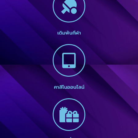
เดิมพันกีฬา
คาสิโนออนไลน์