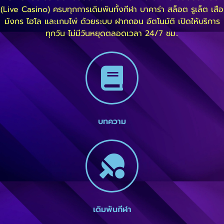
(Live Casino) ครบทุกการเดิมพันทั้งกีฬา บาคาร่า สล็อต รูเล็ต เสือ
มังกร ไฮโล และเกมไพ่ ด้วยระบบ ฝากถอน อัตโนมัติ เปิดให้บริการ
ทุกวัน ไม่มีวันหยุดตลอดเวลา 24/7 ชม..
บทความ
เดิมพันกีฬา