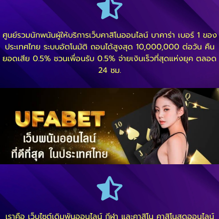
ศูนย์รวมนักพนันผู้ให้บริการเว็บคาสิโนออนไลน์ บาคาร่า เบอร์ 1 ของ
ประเทศไทย ระบบอัตโนมัติ ถอนได้สูงสุด 10,000,000 ต่อวัน คืน
ยอดเสีย 0.5% ชวนเพื่อนรับ 0.5% จ่ายเงินเร็วที่สุดแห่งยุค ตลอด
24 ชม.
เราคือ เว็บไซต์เดิมพันออนไลน์ กีฬา และคาสิโน คาสิโนสดออนไลน์