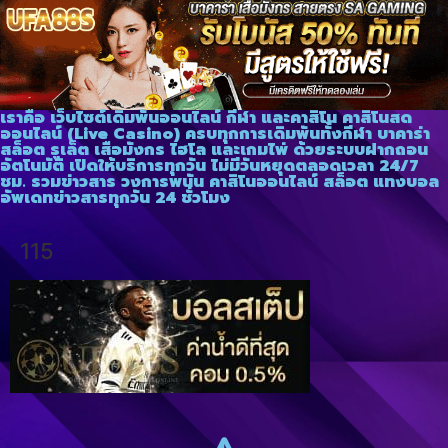
เราคือ เว็บไซต์เดิมพันออนไลน์ กีฬา และคาสิโน คาสิโนสด
ออนไลน์ (Live Casino) ครบทุกการเดิมพันทั้งกีฬา บาคาร่า
สล็อต รูเล็ต เสือมังกร ไฮโล และเกมไพ่ ด้วยระบบฝากถอน
อัตโนมัติ เปิดให้บริการทุกวัน ไม่มีวันหยุดตลอดเวลา 24/7
ชม. รวมข่าวสาร วงการพนัน คาสิโนออนไลน์ สล็อต แทงบอล
อัพเดทข่าวสารทุกวัน 24 ชั่วโมง
115