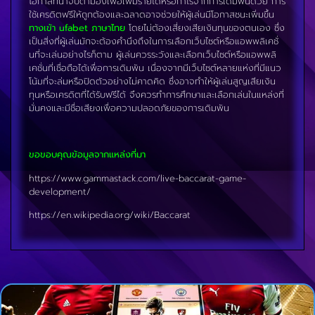
โอกาสที่น่าจับตามองเพื่อเพิ่มรายได้หรือกำไรจากการเดิมพันด้วย การ
ใช้เครดิตฟรีให้ถูกต้องและฉลาดอาจช่วยให้ผู้เล่นมีโอกาสชนะเพิ่มขึ้น
ทางเข้า ufabet ภาษาไทย
โดยไม่ต้องเสี่ยงเสียเงินทุนของตนเอง ซึ่ง
เป็นสิ่งที่ผู้เล่นมักจะต้องคำนึงถึงในการเลือกเว็บไซต์หรือแอพพลิเคชั่
นที่จะเล่นอย่างไรก็ตาม ผู้เล่นควรระวังและเลือกเว็บไซต์หรือแอพพลิ
เคชั่นที่เชื่อถือได้เพื่อการเดิมพัน เนื่องจากมีเว็บไซต์หลายแห่งที่มีแนว
โน้มที่จะล่มหรือปิดตัวอย่างไม่คาดคิด ซึ่งอาจทำให้ผู้เล่นสูญเสียเงิน
ทุนหรือเครดิตที่ได้รับฟรีได้ จึงควรทำการศึกษาและเลือกเล่นในแหล่งที่
มั่นคงและมีชื่อเสียงเพื่อความปลอดภัยของการเดิมพัน
ขอขอบคุณข้อมูลจากแหล่งที่มา
https://www.gammastack.com/live-baccarat-game-
development/
https://en.wikipedia.org/wiki/Baccarat