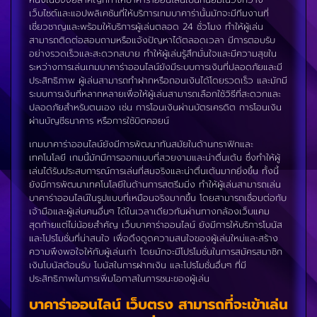
เว็บไซต์และแอปพลิเคชันที่ให้บริการเกมบาคาร่านั้นมักจะมีทีมงานที่
เชี่ยวชาญและพร้อมให้บริการผู้เล่นตลอด 24 ชั่วโมง ทำให้ผู้เล่น
สามารถติดต่อสอบถามหรือแจ้งปัญหาได้ตลอดเวลา มีการตอบรับ
อย่างรวดเร็วและสะดวกสบาย ทำให้ผู้เล่นรู้สึกมั่นใจและมีความสุขใน
ระหว่างการเล่นเกมบาคาร่าออนไลน์ยังมีระบบการเงินที่ปลอดภัยและมี
ประสิทธิภาพ ผู้เล่นสามารถทำฝากหรือถอนเงินได้โดยรวดเร็ว และมักมี
ระบบการเงินที่หลากหลายเพื่อให้ผู้เล่นสามารถเลือกใช้วิธีที่สะดวกและ
ปลอดภัยสำหรับตนเอง เช่น การโอนเงินผ่านบัตรเครดิต การโอนเงิน
ผ่านบัญชีธนาคาร หรือการใช้บิตคอยน์
เกมบาคาร่าออนไลน์ยังมีการพัฒนาทันสมัยในด้านกราฟิกและ
เทคโนโลยี เกมนี้มักมีการออกแบบที่สวยงามและน่าตื่นเต้น ซึ่งทำให้ผู้
เล่นได้รับประสบการณ์การเล่นที่สมจริงและน่าตื่นเต้นมากยิ่งขึ้น ทั้งนี้
ยังมีการพัฒนาเทคโนโลยีในด้านการสตรีมมิ่ง ทำให้ผู้เล่นสามารถเล่น
บาคาร่าออนไลน์ในรูปแบบที่เหมือนจริงมากขึ้น โดยสามารถเชื่อมต่อกับ
เจ้ามือและผู้เล่นคนอื่นๆ ได้ในเวลาเดียวกันผ่านทางกล้องเว็บแคม
สุดท้ายแต่ไม่น้อยสำคัญ เว็บบาคาร่าออนไลน์ ยังมีการให้บริการโบนัส
และโปรโมชั่นที่น่าสนใจ เพื่อดึงดูดความสนใจของผู้เล่นใหม่และสร้าง
ความพึงพอใจให้กับผู้เล่นเก่า โดยมักจะมีโปรโมชั่นในการสมัครสมาชิก
เงินโบนัสต้อนรับ โบนัสในการฝากเงิน และโปรโมชั่นอื่นๆ ที่มี
ประสิทธิภาพในการเพิ่มโอกาสในการชนะของผู้เล่น
บาคาร่าออนไลน์ เว็บตรง สามารถที่จะเข้าเล่น