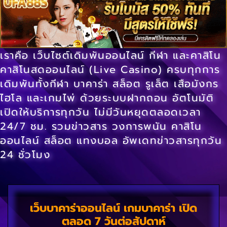
เราคือ เว็บไซต์เดิมพันออนไลน์ กีฬา และคาสิโน
คาสิโนสดออนไลน์ (Live Casino) ครบทุกการ
เดิมพันทั้งกีฬา บาคาร่า สล็อต รูเล็ต เสือมังกร
ไฮโล และเกมไพ่ ด้วยระบบฝากถอน อัตโนมัติ
เปิดให้บริการทุกวัน ไม่มีวันหยุดตลอดเวลา
24/7 ชม. รวมข่าวสาร วงการพนัน คาสิโน
ออนไลน์ สล็อต แทงบอล อัพเดทข่าวสารทุกวัน
24 ชั่วโมง
เว็บบาคาร่าออนไลน์ เกมบาคาร่า เปิด
ตลอด 7 วันต่อสัปดาห์