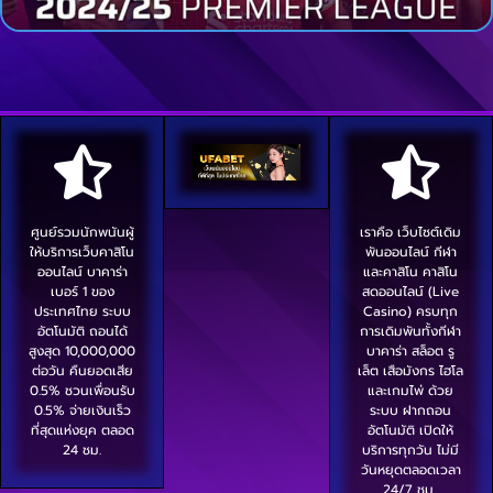
ศูนย์รวมนักพนันผู้
เราคือ เว็บไซต์เดิม
ให้บริการเว็บคาสิโน
พันออนไลน์ กีฬา
ออนไลน์ บาคาร่า
และคาสิโน คาสิโน
เบอร์ 1 ของ
สดออนไลน์ (Live
ประเทศไทย ระบบ
Casino) ครบทุก
อัตโนมัติ ถอนได้
การเดิมพันทั้งกีฬา
สูงสุด 10,000,000
บาคาร่า สล็อต รู
ต่อวัน คืนยอดเสีย
เล็ต เสือมังกร ไฮโล
0.5% ชวนเพื่อนรับ
และเกมไพ่ ด้วย
0.5% จ่ายเงินเร็ว
ระบบ ฝากถอน
ที่สุดแห่งยุค ตลอด
อัตโนมัติ เปิดให้
24 ชม.
บริการทุกวัน ไม่มี
วันหยุดตลอดเวลา
24/7 ชม..