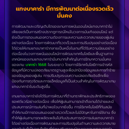
แทงบาคาร่า มีการพัฒนาต่อเนื่องรวดเร็ว
มั่นคง
การพัฒนาและเจริญเติบโตของเกมการพนันออนไลน์แทงบาคาร่าไม่
เพียงแต่เป็นการสร้างปรากฏการณ์ใหม่ในวงการบันเทิงออนไลน์ แต่
ยังเป็นการตอบสนองความต้องการและความสะดวกสบายของผู้เล่น
อย่างต่อเนื่อง โดยการพัฒนาที่รวดเร็วและการปรับปรุงอย่างต่อเนื่อง
ได้ช่วยให้เกมแทงบาคาร่ากลายเป็นหนึ่งในเกมที่ได้รับความนิยมอย่าง
ต่อเนื่องในวงการพนันออนไลน์การพัฒนาเทคโนโลยีและพื้นฐานทาง
เทคนิคของเกมแทงบาคาร่ามีบทบาทสำคัญในการรักษาความมั่นคง
ของเกม
บาคาร่า 1668
ในระยะยาว โดยการใช้เทคโนโลยีการเข้ารหัส
ข้อมูลที่มีความปลอดภัยมาตรฐานสูงเพื่อปกป้องข้อมูลและการทำร้าย
ของข้อมูลของผู้เล่น การปรับปรุงระบบความปลอดภัยเชิงลึกเพื่อ
ป้องกันการทุจริตและการแฮ็คข้อมูลก็เป็นส่วนสำคัญในการพัฒนาเกม
แทงบาคาร่าในระดับสูงขึ้น
เกมแทงบาคาร่ายังได้รับการพัฒนาที่ด้านกราฟิกและประสิทธิภาพของ
ซอฟต์แวร์อย่างต่อเนื่อง เพื่อให้ผู้เล่นสามารถเข้าถึงเกมได้ง่ายและมี
ประสบการณ์การเล่นที่น่าพอใจมากยิ่งขึ้น การใช้เทคโนโลยีที่ทันสมัย
ทำให้เกมมีการตอบสนองอย่างรวดเร็วและไม่มีปัญหาในการใช้งาน ซึ่ง
ทำให้ผู้เล่นสามารถเพลิดเพลินไปกับประสบการณ์การเล่นแทงบาคาร่า
ได้อย่างต่อเนื่องการพัฒนาและการปรับปรุงในด้านความสะดวกสบาย
ของผู้เล่นก็เป็นจุดสำคัญที่ช่วยเสริมความนิยมของเกมแทงบาคาร่า