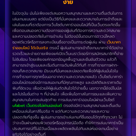
ง่าย
ในปัจจุบัน มันไม่เพียงแต่เสนอความสนุกสนานและความตื่นเต้นในการ
เล่นเกมแบบสด แต่ยังเป็นวิธีที่มั่นคงและสะดวกสบายในการเข้าถึงและ
เล่นในแบบที่เราต้องการเว็บไซต์บาคาร่าออนไลน์ที่เป็นเว็บตรงเกิดขึ้น
เพื่อตอบสนองความต้องการของผู้เล่นที่ต้องการความสะดวกสบาย
และความปลอดภัยในการเข้าเล่น ไม่ต้องมีขั้นตอนการดาวน์โหลด
ซอฟต์แวร์หรือการลงทะเบียนซึ่งอาจเป็นภาระต่อผู้เล่น ผ่าน
เว็บบาคา
ร่าออนไลน์ ได้เงินจริง
ตรงนี้ ผู้เล่นสามารถเข้าถึงเกมบาคาร่าได้อย่าง
รวดเร็วและง่ายดายเพียงแค่เปิดเว็บเบราว์เซอร์การสมัครสมาชิกก็ง่าย
ไม่ซับซ้อน โดยเพียงแค่กรอกข้อมูลพื้นฐานและยืนยันตัวตน แล้วก็
สามารถเข้าสู่ระบบและเริ่มต้นการเดิมพันได้ทันที การทำรายการฝาก-
ถอนก็สะดวกสบาย มีระบบที่มั่นคงและปลอดภัยเพื่อให้ผู้เล่นมั่นใจใน
การทำรายการทุกครั้งนอกจากความสะดวกสบายแล้ว เว็บไซต์บาคาร่า
ออนไลน์ตรงยังมีการเสนอเกมที่มีคุณภาพสูง และมีสถิติและราคาเดิม
พันที่ชัดเจน เพื่อช่วยให้ผู้เล่นตัดสินใจได้ง่ายขึ้น นอกจากนี้ยังมีโบนัส
และโปรโมชั่นต่าง ๆ ที่น่าสนใจ เพื่อเพิ่มโอกาสในการชนะและเพิ่มความ
สนุกสนานในการเล่นสุดท้าย การเล่นบาคาร่าออนไลน์ผ่านเว็บไซต์
ufabet เว็บตรงไม่ผ่านเอเย่นต์
ตรงยังมีความสนุกสนานและตื่นเต้น
เหมือนเล่นในคาสิโนจริง ๆ แต่กับความสะดวกสบายและความ
ปลอดภัยที่สูงขึ้น ผู้เล่นสามารถเข้าเล่นเกมที่ชื่นชอบได้ทุกที่ทุกเวลา ไม่
ว่าจะเป็นผ่านคอมพิวเตอร์หรืออุปกรณ์มือถือ ทำให้การเล่นบาคาร่าเป็น
ประสบการณ์ที่ไม่มีวันเบื่อและเพลิดเพลินไปกับเสน่ห์ของเกมนี้อย่าง
แท้จริงได้อย่างเต็มที่