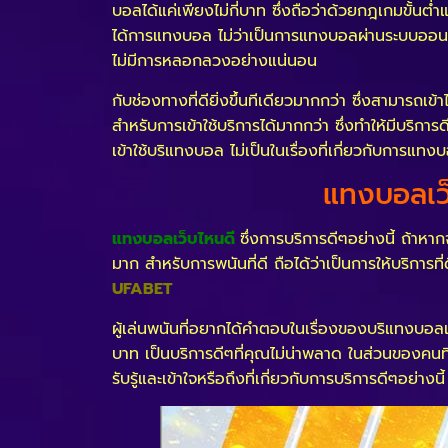
บอลได้แค่เพียงไม่กี่บาท ซึ่งถือว่าด้วยกฎเกมขั้นต่
ได้
การแทงบอล ไม่ว่าเป็นการแทงบอลผ่านระบบออนไล
ไม่มีการหลอกลวงอย่างแน่นอน
กับช่องทางที่ดียิ่งขึ้นทีเดียวมากกว่า ซึ่งสามารถเข้
สำหรับการเข้าใช้บริการได้มากกว่า ซึ่งทำให้มีบริก
เข้าใช้บริแทงบอล ไม่เป็นในเรื่องที่เกี่ยวกับกา
แทงบอลเว็
แทงบอลเว็บไหนดี
ซึ่งการบริการดีๆอย่างนี้ ถ้าหาก
มาก สำหรับการพนันที่ดี ถือได้ว่าเป็นการให้บริการที
UFABET
ผู้เล่นพนันที่อยากได้คำตอบในเรื่องของบริแทงบอลแ
บาท เป็นบริการดีๆที่คุณไม่น่าพลาด ในส่วนของคนที
รับรู้และเข้าใจหรือถึงที่เกี่ยวกับการบริการดีๆอย่างนี