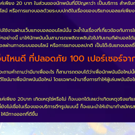
ำแค่เพียง 20 บาท ในส่วนของนักพนันที่มีปัญหาว่า เป็นบริการ สำหรับก
น์ หรือการแทงบอลด้วยระบบปกติในเรื่องของบริแทงบอลแค่เพียง 2
าไปใช้งานผ่านเว็บแทงบอลออนไลน์นั้น จะย้ำในเรื่องที่เกี่ยวข้องกับการใ
ารดีๆอย่างนี้ มาให้นักพนันนั้นสามารถเพลิดเพลินใจไปกับเกมกีฬาบอลไ
รแทงบอลผ่านทางระบบออนไลน์ หรือการแทงบอลปกติ เป็นโต๊ะรับแทงบอลซ
บไหนดี ที่ปลอดภัย 100 เปอร์เซอร์จา
จะถามคำถามว่ามีมาเพื่ออะไร ก็สามารถตอบได้ว่าเพื่อนักพนันมือใหม่นั้น
่ดีไซน์มาเพื่อนักพนันมือใหม่ โดยเฉพาะนำมาซึ่งการทำให้ผู้เล่นพนันมื
ค่เพียง 20บาท เกิดเหตุใช่หรือไม่ ก็จะบอกได้เลยว่าเกิดเหตุจริงแท้
่ยังไม่เชื่อในเรื่องของบริการดีๆรูปแบบนี้ ก็จะแนะนำให้เข้ามาทำสม
้ ให้มีทางออกที่ดีขึ้น