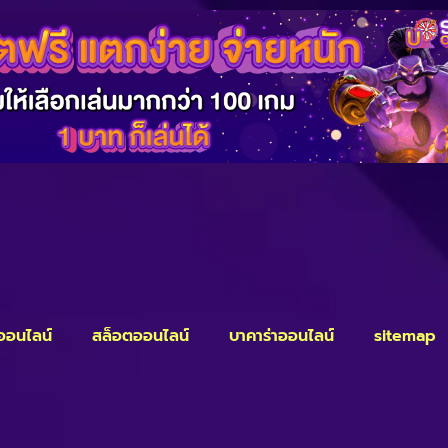
ออนไลน์
สล็อตออนไลน์
บาคาร่าออนไลน์
sitemap