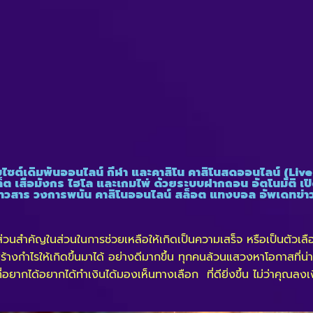
็บไซต์เดิมพันออนไลน์ กีฬา และคาสิโน คาสิโนสดออนไลน์ (Live
ล็ต เสือมังกร ไฮโล และเกมไพ่ ด้วยระบบฝากถอน อัตโนมัติ เปิ
่าวสาร วงการพนัน คาสิโนออนไลน์ สล็อต แทงบอล อัพเดทข่าวส
ส่วนสำคัญในส่วนในการช่วยเหลือให้เกิดเป็นความเสร็จ หรือเป็นตัว
างกำไรให้เกิดขึ้นมาได้ อย่างดีมากขึ้น
ทุกคนล้วนแสวงหาโอกาสที่น่าส
คนที่อยากได้อยากได้ทำเงินได้มองเห็นทางเลือก ที่ดียิ่งขึ้น ไม่ว่าคุณลง