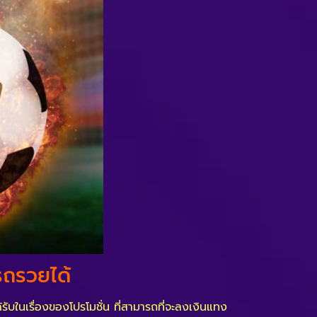
รถรวยได้
้รับในเรื่องของโปรโมชั่น ที่สามารถที่จะลงเงินแทง