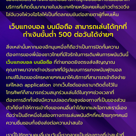
บริการที่เกิดขึ้นมากมายในประเทศไทยหรือเคยเห็นข่าวตำรวจวิ่ง
ไล่จับวงไพ่วงไฮโลให้เป็นที่ตลกขบขันต่อสายตาผู้ที่พบเห็น
เว็บแทงบอล บนมือถือ สามารถเล่นได้ทุกที่
ทำเงินขั้นต่ำ 500 ต่อวันได้ง่ายๆ
สิ่งเหล่านั้นหากมองอีกมุมหนึ่งก็ถือว่าเป็นการปิดกั้นความ
ต้องการของพี่น้องชาวไทยที่มีใจรักในการเดิมพันการพนันวันนี้
เว็บแทงบอล บนมือถือ
ที่ถ่ายทอดยิงตรงส่งสัญญาณ
คุณภาพมาจากต่างประเทศที่มีรูปแบบการแทงพนันฟุตบอล
เกมส์โปรดของใครหลายๆคนมาให้บริการที่สามารถเข้าถึงง่าย
แค่โหลด application จากเว็บไซต์ของเรามาติดตั้งไว้ใน
โทรศัพท์ก็สามารถร่วมสนุกร่วมเล่นได้ในทุกๆช่วงเวลาที่
ต้องการอีกทั้งยังมีความปลอดภัยสูงช่องทางที่เป็นของส่วน
ตัวก็ยิ่งทำให้การเข้าถึงของคนอื่นทำได้ยากและโอกาสเรานี่เอง
ถือว่าเป็นอีกหนึ่งในช่องทางการเล่นพนันดีๆที่คนไทยทุกๆคนมี
ความชื่นชอบทั้งยังส่งต่อความน่าสนใจ
เรานี้ไปชักชวนคนอื่นจนวันนี้เรากลายเป็นช่องทางที่น่าสนใจที่