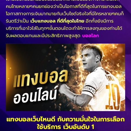
คนไทยหลายๆคนยกย่องว่าเป็นโอกาสที่ดีที่สุดในการแทงบอล
โอกาสทางการเงินมากมายกับเว็บไซต์จริงใจที่มีใครหลายๆคนก็
รันตรีว่าเป็น
เว็บแทงบอล ที่ดีที่สุดในไทย
อีกทั้งยังมีการ
บริการที่เอาใจใส่ในทุกๆขั้นตอนใดจะทำให้การลงทุนของท่านได้
รับผลตอบแทนและมีประสิทธิภาพสูงสุด
บอลโลก
แทงบอลเว็บไหนดี กับความมั่นใจในการเลือก
ใช้บริการ เว็บอันดับ 1