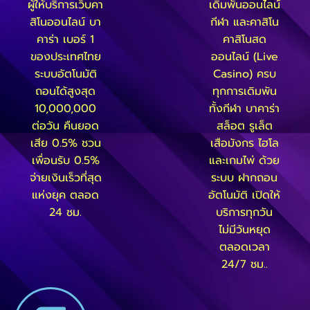
ผู้ให้บริการเว็บคา
เดิมพันออนไลน์
สิโนออนไลน์ บา
กีฬา และคาสิโน
คาร่า เบอร์ 1
คาสิโนสด
ของประเทศไทย
ออนไลน์ (Live
ระบบอัตโนมัติ
Casino) ครบ
ถอนได้สูงสุด
ทุกการเดิมพัน
10,000,000
ทั้งกีฬา บาคาร่า
ต่อวัน คืนยอด
สล็อต รูเล็ต
เสีย 0.5% ชวน
เสือมังกร ไฮโล
เพื่อนรับ 0.5%
และเกมไพ่ ด้วย
จ่ายเงินเร็วที่สุด
ระบบ ฝากถอน
แห่งยุค ตลอด
อัตโนมัติ เปิดให้
24 ชม.
บริการทุกวัน
ไม่มีวันหยุด
ตลอดเวลา
24/7 ชม..