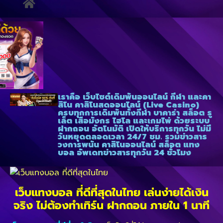
เราคือ เว็บไซต์เดิมพันออนไลน์ กีฬา และคา
สิโน คาสิโนสดออนไลน์ (Live Casino)
ครบทุกการเดิมพันทั้งกีฬา บาคาร่า สล็อต รู
เล็ต เสือมังกร ไฮโล และเกมไพ่ ด้วยระบบ
ฝากถอน อัตโนมัติ เปิดให้บริการทุกวัน ไม่มี
วันหยุดตลอดเวลา 24/7 ชม. รวมข่าวสาร
วงการพนัน คาสิโนออนไลน์ สล็อต แทง
บอล อัพเดทข่าวสารทุกวัน 24 ชั่วโมง
เว็บแทงบอล ที่ดีที่สุดในไทย เล่นง่ายได้เงิน
จริง ไม่ต้องทำเทิร์น ฝากถอน ภายใน 1 นาที