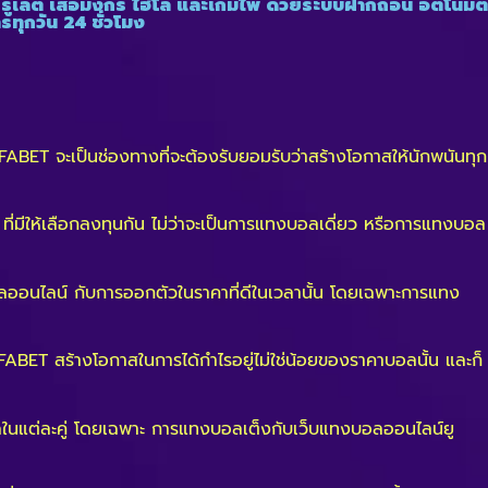
 รูเล็ต เสือมังกร ไฮโล และเกมไพ่ ด้วยระบบฝากถอน อัตโนมัติ
ทุกวัน 24 ชั่วโมง
ABET จะเป็นช่องทางที่จะต้องรับยอมรับว่าสร้างโอกาสให้นักพนันทุก
ี่มีให้เลือกลงทุนกัน ไม่ว่าจะเป็นการแทงบอลเดี่ยว หรือการแทงบอล
ออนไลน์ กับการออกตัวในราคาที่ดีในเวลานั้น โดยเฉพาะการแทง
ABET สร้างโอกาสในการได้กำไรอยู่ไม่ใช่น้อยของราคาบอลนั้น และก็
ลในแต่ละคู่ โดยเฉพาะ การแทงบอลเต็งกับเว็บแทงบอลออนไลน์ยู