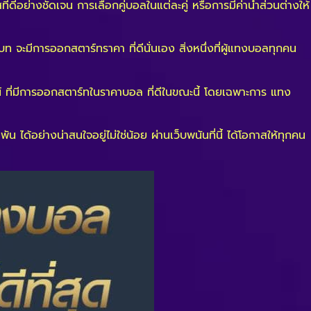
่ดีอย่างชัดเจน การเลือกคู่บอลในแต่ละคู่ หรือการมีค่าน้ำส่วนต่างให้
 จะมีการออกสตาร์ทราคา ที่ดีนั่นเอง สิ่งหนึ่งที่ผู้แทงบอลทุกคน
์ ที่มีการออกสตาร์ทในราคาบอล ที่ดีในขณะนี้ โดยเฉพาะการ แทง
น ได้อย่างน่าสนใจอยู่ไม่ใช่น้อย ผ่านเว็บพนันที่นี้ ได้โอกาสให้ทุกคน