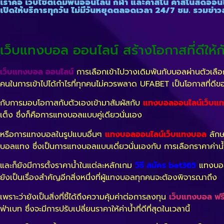
เราคือ เว็บไซต์เดิมพันออนไลน์ กีฬา และคาสิโน คาสิโนสดออน
เปิดให้บริการทุกวัน ไม่มีวันหยุดตลอดเวลา 24/7 ชม. รวมข่
เว็บแทงบอล ออนไลน์ สร้างโอกาสที่ดีให้กั
เว็บแทงบอล ออนไลน์
การเลือกเข้าไปวางเดิมพันกับบอลผ่านตัวเลือก
คนในการเข้าไปได้กำไรที่ทุกคนไม่ควรพลาด UFABET เป็นโอกาสที่ดี
กับการมอบโอกาสกับตัวเองเข้ามาสัมผัสกับ
แทงบอลออนไลน์เว็บแ
เต็ง ซึ่งก็คือการแทงบอลแบบคู่เดียวนั่นเอง
หรือการแทงบอลในรูปแบบอื่นๆ
แทงบอลออนไลน์เว็บแทงบอล
ลักษ
บอลแทง ซึ่งเป็นการแทงบอลแบบเดี่ยวนั่นเองกับ การเลือกราคาค่าน้ำ
และก็ยังมีการตั้งราคาน้ำในแต่ละหลักเกม
วิธี สมัคร bet365
แทงบอลอ
ยังเป็นเรื่องสำคัญอีกสิ่งหนึ่งที่ผู้แทงบอลทุกคนจะต้องพิจารณาถึง
เพราะว่ายังเป็นสิ่งที่ชี้ได้ถึงความคุ้มค่าต่อการลงทุน
เว็บแทงบอล ฟร
ฟ่าเบท ซึ่งจะมีการปรับเปลี่ยนราคาให้ค่าน้ำที่ดีที่สุดในเวลานี้