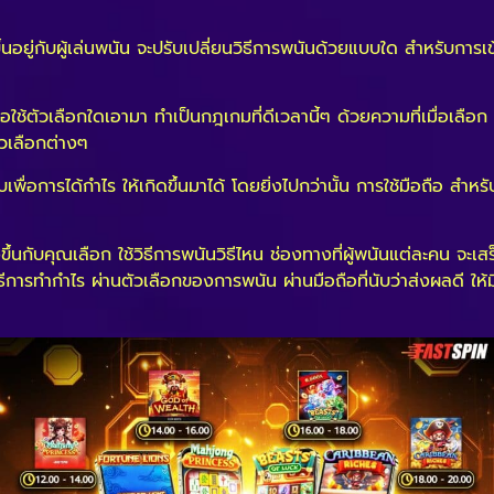
่น่าจะขึ้นอยู่กับผู้เล่นพนัน จะปรับเปลี่ยนวิธีการพนันด้วยแบบใด สำหร
้ตัวเลือกใดเอามา ทำเป็นกฎเกมที่ดีเวลานี้ๆ ด้วยความที่เมื่อเลือก ที่จ
ัวเลือกต่างๆ
ับเพื่อการได้กำไร ให้เกิดขึ้นมาได้ โดยยิ่งไปกว่านั้น การใช้มือถือ ส
ขึ้นกับคุณเลือก ใช้วิธีการพนันวิธีไหน ช่องทางที่ผู้พนันแต่ละคน จะเส
ีการทำกำไร ผ่านตัวเลือกของการพนัน ผ่านมือถือที่นับว่าส่งผลดี ให้มี