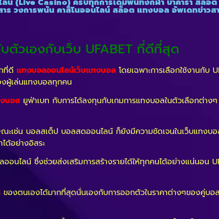
ไลน์ (Live Casino) ครบทุกการเดิมพันทั้งกีฬา บาคาร่า สล็อต
าวสาร วงการพนัน คาสิโนออนไลน์ สล็อต แทงบอล อัพเดทข่าวสาร
บตัวเองกับเว็บ UFABET ที่ดีที่สุด
ที่ดี
แทงบอลออนไลน์เว็บแทงบอล
โดยเฉพาะการเลือกใช้งานกับ UF
ของผู้เล่นแทงบอลทุกคน
ทงบอล
ยูฟ่าเบท กับการได้ลงทุนกับเกมการแทงบอลในตัวเลือกต่างๆ ท
ณะเช่น บอลสเต็ป บอลสดออนไลน์ ก็ยังมีความชัดเจนในเว็บแทงบอล
ได้อย่างอิสระ
อนไลน์ ซึ่งช่วยส่งเสริมการสร้างรายได้ให้ทุกคนได้อย่างแน่นอน UF
ี
ของตนเองได้มากที่สุดนั่นเองกับการออกตัวในราคาต่างๆของคู่บอ