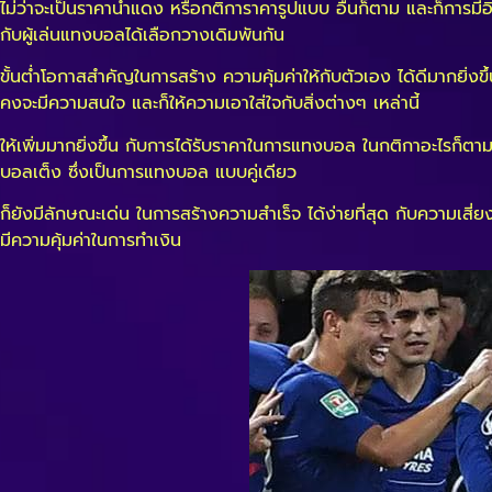
ไม่ว่าจะเป็นราคาน้ำแดง หรือกติการาคารูปแบบ อื่นก็ตาม และก็การมีอิส
กับผู้เล่นแทงบอลได้เลือกวางเดิมพันกัน
ขั้นต่ำโอกาสสำคัญในการสร้าง ความคุ้มค่าให้กับตัวเอง ได้ดีมากยิ่ง
คงจะมีความสนใจ และก็ให้ความเอาใส่ใจกับสิ่งต่างๆ เหล่านี้
ให้เพิ่มมากยิ่งขึ้น กับการได้รับราคาในการแทงบอล ในกติกาอะไรก็ต
บอลเต็ง ซึ่งเป็นการแทงบอล แบบคู่เดียว
ก็ยังมีลักษณะเด่น ในการสร้างความสำเร็จ ได้ง่ายที่สุด กับความเสี่ยงที
มีความคุ้มค่าในการทำเงิน