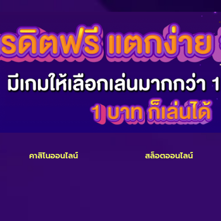
คาสิโนออนไลน์
สล็อตออนไลน์