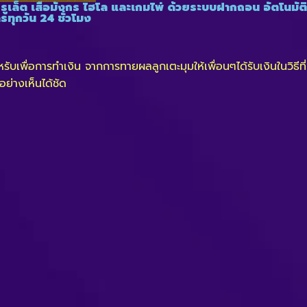
 รูเล็ต เสือมังกร ไฮโล และเกมไพ่ ด้วยระบบฝากถอน อัตโนมัติ
ทุกวัน 24 ชั่วโมง
เพื่อการทำเงิน จากการทายผลลูกเตะมุมให้เพื่อนๆได้รับเงินในวิธีที่
ย่างเห็นได้ชัด