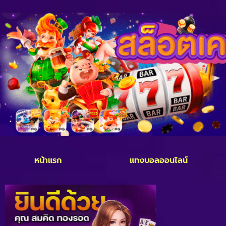
หน้าแรก
แทงบอลออนไลน์