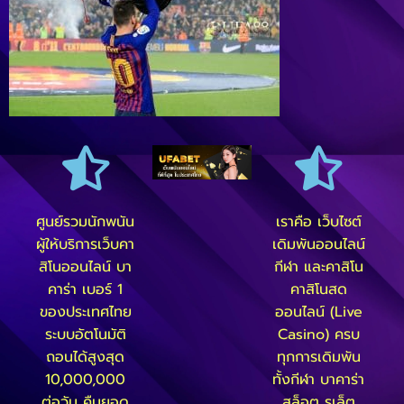
ศูนย์รวมนักพนัน
เราคือ เว็บไซต์
ผู้ให้บริการเว็บคา
เดิมพันออนไลน์
สิโนออนไลน์ บา
กีฬา และคาสิโน
คาร่า เบอร์ 1
คาสิโนสด
ของประเทศไทย
ออนไลน์ (Live
ระบบอัตโนมัติ
Casino) ครบ
ถอนได้สูงสุด
ทุกการเดิมพัน
10,000,000
ทั้งกีฬา บาคาร่า
ต่อวัน คืนยอด
สล็อต รูเล็ต