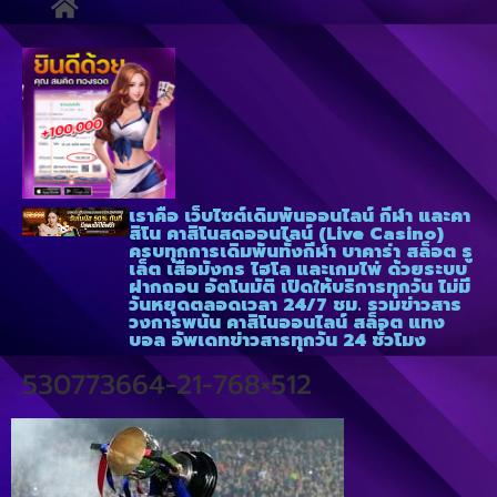
เราคือ เว็บไซต์เดิมพันออนไลน์ กีฬา และคา
สิโน คาสิโนสดออนไลน์ (Live Casino)
ครบทุกการเดิมพันทั้งกีฬา บาคาร่า สล็อต รู
เล็ต เสือมังกร ไฮโล และเกมไพ่ ด้วยระบบ
ฝากถอน อัตโนมัติ เปิดให้บริการทุกวัน ไม่มี
วันหยุดตลอดเวลา 24/7 ชม. รวมข่าวสาร
วงการพนัน คาสิโนออนไลน์ สล็อต แทง
บอล อัพเดทข่าวสารทุกวัน 24 ชั่วโมง
530773664-21-768×512