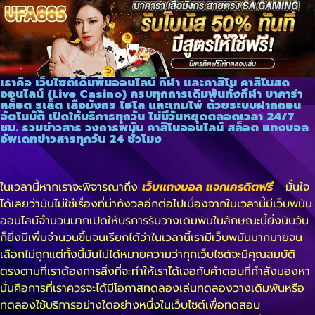
เราคือ เว็บไซต์เดิมพันออนไลน์ กีฬา และคาสิโน คาสิโนสด
ออนไลน์ (Live Casino) ครบทุกการเดิมพันทั้งกีฬา บาคาร่า
สล็อต รูเล็ต เสือมังกร ไฮโล และเกมไพ่ ด้วยระบบฝากถอน
อัตโนมัติ เปิดให้บริการทุกวัน ไม่มีวันหยุดตลอดเวลา 24/7
ชม. รวมข่าวสาร วงการพนัน คาสิโนออนไลน์ สล็อต แทงบอล
อัพเดทข่าวสารทุกวัน 24 ชั่วโมง
ในเวลานี้หากเราจะพิจารณาถึง
เว็บแทงบอล แจกเครดิตฟรี
มั่นใจ
ได้เลยว่ามันไม่ใช่เรื่องที่น่ากังวลอีกต่อไปเนื่องจากในเวลานี้มีเว็บพนัน
ออนไลน์จำนวนมากเปิดให้บริการรับวางเดิมพันในลักษณะนี้ยิ่งนับวัน
ก็ยิ่งมีเพิ่มจำนวนขึ้นจนเรียกได้ว่าในเวลานี้เรามีเว็บพนันมากมายจน
เลือกไม่ถูกแต่ทั้งนี้มันไม่ได้หมายความว่าทุกเว็บไซต์จะมีคุณสมบัติ
ตรงตามที่เราต้องการสิ่งที่จะทำให้เราได้เจอกับคำตอบที่กำลังมองหา
นั่นคือการที่เราควรจะได้มีโอกาสทดลองเล่นทดลองวางเดิมพันหรือ
ทดลองใช้บริการอย่างใดอย่างหนึ่งในเว็บไซต์เพื่อทดสอบ