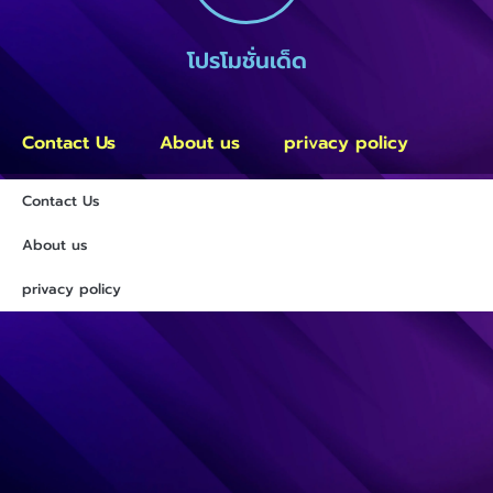
โปรโมชั่นเด็ด
Contact Us
About us
privacy policy
Contact Us
About us
privacy policy