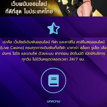
เราคือ เว็บไซต์เดิมพันออนไลน์ กีฬา และคาสิโน คาสิโนสดออนไลน์
(Live Casino) ครบทุกการเดิมพันทั้งกีฬา บาคาร่า สล็อต รูเล็ต เสือ
มังกร ไฮโล และเกมไพ่ ด้วยระบบ ฝากถอน อัตโนมัติ เปิดให้บริการ
ทุกวัน ไม่มีวันหยุดตลอดเวลา 24/7 ชม..
บทความ