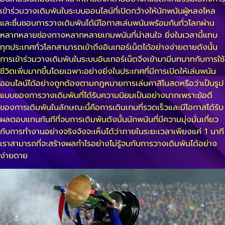
เข้าร่วมวางเดิมพันในระบบออนไลน์ที่เปิดกว้างให้นักพนันผู้หลงไหล
และชื่นชอบการวางเดิมพันได้มีโอกาสเล่นพนันพร้อมกันทั่วโลกผ่าน
หลากหลายช่องทางหลากหลายเกมพนันที่น่าสนใจ ยิ่งในเวลานี้แทบ
ทุกประเทศทั่วโลกสามารถเข้าถึงอินเทอร์เน็ตได้อย่างง่ายดายดังนั้น
การเข้าร่วมวางเดิมพันในระบบอินเทอร์เน็ตจึงเข้ามามีบทบาทกับการใช้
ชีวิตเพิ่มมากขึ้นโดยเฉพาะอย่างยิ่งในประเทศที่มีการเปิดให้เล่นพนัน
ออนไลน์ได้อย่างถูกต้องตามกฎหมายการเล่นคาสิโนสดหรือว่าเป็นรูป
แบบของการวางเดิมพันที่ได้รับความนิยมเป็นอย่างมากเพราะข้อดี
ของการเดิมพันในลักษณะนี้คือการเดินเกมที่รวดเร็วและมีโอกาสได้รับ
ผลตอบแทนทันทีที่จบการเดิมพันดังนั้นนักพนันที่มีความมุ่งมั่นเกี่ยว
กับการทำงานอย่างจริงจังจะเห็นได้ว่าภายในระยะเวลาเพียงแค่ 1 นาที
เราสามารถที่จะสร้างผลกำไรอย่างไม่รู้จบกับการวางเดิมพันได้อย่าง
ง่ายดาย