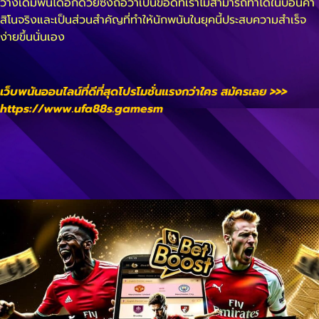
วางเดิมพันได้อีกด้วยซึ่งถือว่าเป็นข้อดีที่เราไม่สามารถทำได้ในบ่อนคา
สิโนจริงและเป็นส่วนสำคัญที่ทำให้นักพนันในยุคนี้ประสบความสำเร็จ
ง่ายขึ้นนั่นเอง
เว็บพนันออนไลน์ที่ดีที่สุดโปรโมชั่นแรงกว่าใคร สมัครเลย >>>
https://www.ufa88s.gamesm