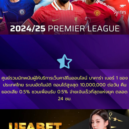
ศูนย์รวมนักพนันผู้ให้บริการเว็บคาสิโนออนไลน์ บาคาร่า เบอร์ 1 ของ
ประเทศไทย ระบบอัตโนมัติ ถอนได้สูงสุด 10,000,000 ต่อวัน คืน
ยอดเสีย 0.5% ชวนเพื่อนรับ 0.5% จ่ายเงินเร็วที่สุดแห่งยุค ตลอด
24 ชม.