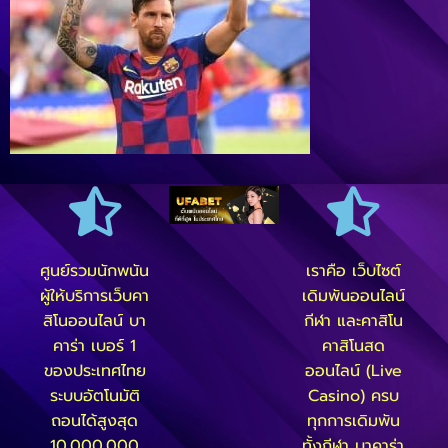
ศูนย์รวมนักพนัน
เราคือ เว็บไซต์
ผู้ให้บริการเว็บคา
เดิมพันออนไลน์
สิโนออนไลน์ บา
กีฬา และคาสิโน
คาร่า เบอร์ 1
คาสิโนสด
ของประเทศไทย
ออนไลน์ (Live
ระบบอัตโนมัติ
Casino) ครบ
ถอนได้สูงสุด
ทุกการเดิมพัน
10,000,000
ทั้งกีฬา บาคาร่า