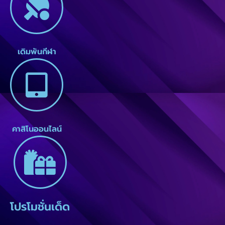
เดิมพันกีฬา
คาสิโนออนไลน์
โปรโมชั่นเด็ด