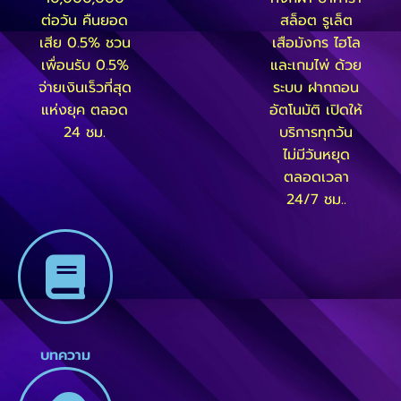
ต่อวัน คืนยอด
สล็อต รูเล็ต
เสีย 0.5% ชวน
เสือมังกร ไฮโล
เพื่อนรับ 0.5%
และเกมไพ่ ด้วย
จ่ายเงินเร็วที่สุด
ระบบ ฝากถอน
แห่งยุค ตลอด
อัตโนมัติ เปิดให้
24 ชม.
บริการทุกวัน
ไม่มีวันหยุด
ตลอดเวลา
24/7 ชม..
บทความ