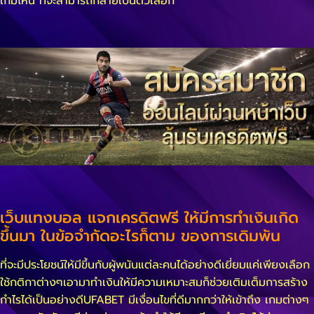
เกมไหน ที่จะสามารถกลายเป็นตัวเลือก
เว็บแทงบอล แจกเครดิตฟรี ให้มีการทำเงินเกิด
ขึ้นมา ในข้อจำกัดอะไรก็ตาม ของการเดิมพัน
ที่จะมีประโยชน์ให้มีขึ้นกับผู้พนันแต่ละคนได้อย่างดีเยี่ยมแค่เพียงเลือก
ใช้กติกาต่างๆเอามาทำเงินให้มีความเหมาะสมก็ช่วยเติมเต็มการสร้าง
กำไรได้เป็นอย่างดีUFABET มีเงื่อนไขที่ดีมากกว่าให้เข้าถึง เกมต่างๆ