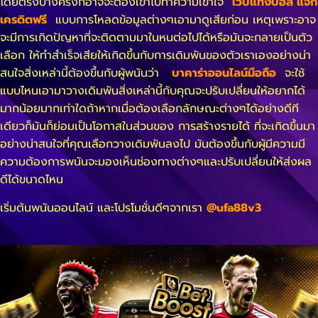
โดยตรงบางครั้งก็อาจจะต้องเข้าไปทำความเข้าใจ
เว็บแทงบอล แจก
เครดิตฟรี
แบบการโหลดข้อมูลต่างๆเอามาดูเสียก่อน เหตุเพราะอาจ
จะมีการเกิดปัญหาที่จะติดตามมาในหนต่อไปได้หรือมันจะกลายเป็นตัว
เลือก ให้ทำสำเร็จเสียให้เกิดขึ้นกับการเดิมพันของตัวเราเองอย่างน่า
สนใจสิ่งเหล่านี้ต้องขึ้นกับผู้พนันว่า
บาคาร่าออนไลน์มือถือ
จะใช้
แบบไหนเอามาวางเดิมพันสิ่งเหล่านี้กับคุณจะปรับเปลี่ยนให้อยากได้
มากน้อยมากเท่าใดถ้าหากเมื่อต้องเลือกลักษณะต่างๆได้อย่างดีที
เดียวก็มันก็ย่อมเป็นโอกาสในส่วนของ การสร้างรายได้ ที่จะเกิดขึ้นมา
อย่างน่าสนใจที่คุณเลือกวางเดิมพันลงไป มันต้องขึ้นกับผู้มีความมี
ความต้องการพนันจะมองเห็นช่องทางต่างๆและปรับเปลี่ยนให้ส่งผล
ดีได้ขนาดไหน
เริ่มต้นพนันออนไลน์ และโปรโมชั่นดีๆจากเรา
@ufa88v3