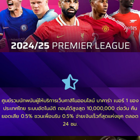
ศูนย์รวมนักพนันผู้ให้บริการเว็บคาสิโนออนไลน์ บาคาร่า เบอร์ 1 ของ
ประเทศไทย ระบบอัตโนมัติ ถอนได้สูงสุด 10,000,000 ต่อวัน คืน
ยอดเสีย 0.5% ชวนเพื่อนรับ 0.5% จ่ายเงินเร็วที่สุดแห่งยุค ตลอด
24 ชม.