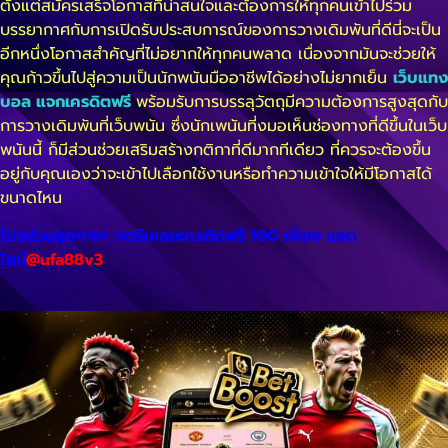
ตั้งแต่สมัครเสร็จโอกาสที่น่าสนใจและต้องการให้ทุกคนเข้าไปร่วม
บรรยากาศกับการเปิดรับประสบการณ์ของการวางเดิมพันที่ดีนี่จะเป็น
อีกหนึ่งโอกาสสำคัญที่ไม่อยากให้ทุกคนพลาด เนื่องจากมันจะช่วยให้
คุณก้าวขึ้นไปสู่ความเป็นนักพนันมืออาชีพได้อย่างไม่ยากเย็น
เว็บแทง
บอล แจกเครดิตฟรี
พร้อมรับการบรรลุวัตถุมีความต้องการสูงสุดกับ
การวางเดิมพันที่เว็บพนัน ซึ่งนักเพนันที่งมอเห็นช่องทางที่ดีขึ้นในเว็บ
พนันนี้ ก็มีส่วนช่วยเสริมสร้างกติกาที่ดีมากทีเดียว ที่ควรจะต้องขึ้น
อยู่กับคุณเองว่าจะเข้าไปเลือกใช้งานหรือทำความเข้าใจให้มีโอกาสได้
ขนาดไหน
โปรด่วนสุดๆๆๆ กดรับเลยเครดิตฟรี 100 เพียง แอด
ไลน์
@ufa88v3