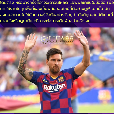
โดยตรง หรือบางครั้งก็อาจจะดาวน์โหลด แอพพลิเคชันในมือถือ เพื่อ
การใช้งานในทุกพื้นที่ของเว็บพนันออนไลน์ที่ดีอย่างยูฟ่าเบทนั้น นัก
ลงทุนจำนวนไม่ใช้น้อยอาจรู้จักกันอย่างดีอยู่ว่า มันมีคุณสมบัติเยอะที่
น่าสนใจหรือดูท่ามันจะมีสาระต่อการเดิมพันอย่างชัดเจน