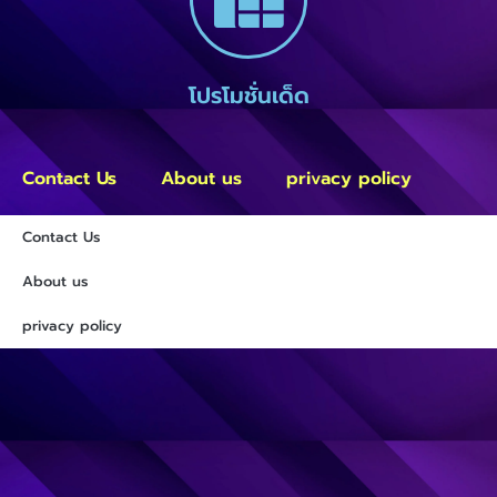
โปรโมชั่นเด็ด
Contact Us
About us
privacy policy
Contact Us
About us
privacy policy