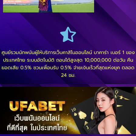
ศูนย์รวมนักพนันผู้ให้บริการเว็บคาสิโนออนไลน์ บาคาร่า เบอร์ 1 ของ
ประเทศไทย ระบบอัตโนมัติ ถอนได้สูงสุด 10,000,000 ต่อวัน คืน
ยอดเสีย 0.5% ชวนเพื่อนรับ 0.5% จ่ายเงินเร็วที่สุดแห่งยุค ตลอด
24 ชม.