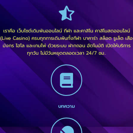
เราคือ เว็บไซต์เดิมพันออนไลน์ กีฬา และคาสิโน คาสิโนสดออนไลน์
(Live Casino) ครบทุกการเดิมพันทั้งกีฬา บาคาร่า สล็อต รูเล็ต เสือ
มังกร ไฮโล และเกมไพ่ ด้วยระบบ ฝากถอน อัตโนมัติ เปิดให้บริการ
ทุกวัน ไม่มีวันหยุดตลอดเวลา 24/7 ชม..
บทความ