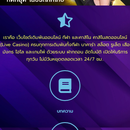
เราคือ เว็บไซต์เดิมพันออนไลน์ กีฬา และคาสิโน คาสิโนสดออนไลน์
(Live Casino) ครบทุกการเดิมพันทั้งกีฬา บาคาร่า สล็อต รูเล็ต เสือ
มังกร ไฮโล และเกมไพ่ ด้วยระบบ ฝากถอน อัตโนมัติ เปิดให้บริการ
ทุกวัน ไม่มีวันหยุดตลอดเวลา 24/7 ชม..
บทความ