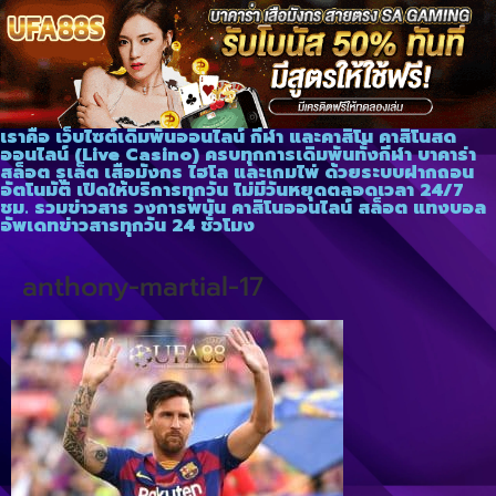
เราคือ เว็บไซต์เดิมพันออนไลน์ กีฬา และคาสิโน คาสิโนสด
ออนไลน์ (Live Casino) ครบทุกการเดิมพันทั้งกีฬา บาคาร่า
สล็อต รูเล็ต เสือมังกร ไฮโล และเกมไพ่ ด้วยระบบฝากถอน
อัตโนมัติ เปิดให้บริการทุกวัน ไม่มีวันหยุดตลอดเวลา 24/7
ชม. รวมข่าวสาร วงการพนัน คาสิโนออนไลน์ สล็อต แทงบอล
อัพเดทข่าวสารทุกวัน 24 ชั่วโมง
anthony-martial-17