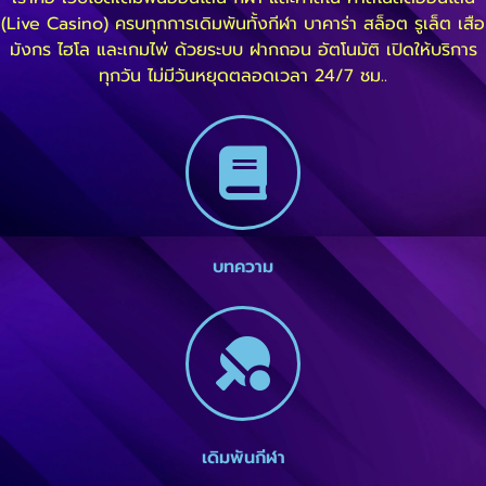
(Live Casino) ครบทุกการเดิมพันทั้งกีฬา บาคาร่า สล็อต รูเล็ต เสือ
มังกร ไฮโล และเกมไพ่ ด้วยระบบ ฝากถอน อัตโนมัติ เปิดให้บริการ
ทุกวัน ไม่มีวันหยุดตลอดเวลา 24/7 ชม..
บทความ
เดิมพันกีฬา