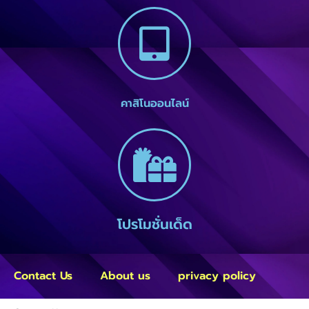
คาสิโนออนไลน์
โปรโมชั่นเด็ด
Contact Us
About us
privacy policy