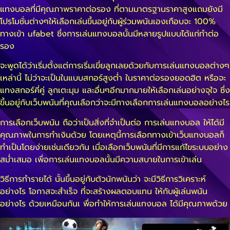
แทงบอลที่มีคุณภาพราคาต่อรอง ที่ตามมาตรฐานราคาสูงแถมยังมี
โปรโมชั่นต่างๆให้เลือกเล่นขึ้นอยู่กับผู้ร่วมพนันเองเกือบจะ 100%
ทางเข้า ufabet ซึ่งการเล่นแทงบอลนั้นมีหลายรูปแบบได้แก่ทำต่อ
รอง
จะพูดได้ว่าเริ่มตั้งแต่การเริ่มเขี่ยลูกเลยด้วยกับการเล่นแทงบอลต่างๆ
เหล่านี้ ไม่ว่าจะเป็นในแบบสกอร์สูงต่ำ ในราคาต่อรองยอดฮิต หรือจะ
แทงสกอร์คี่คู่ ลูกเตะมุม และอื่นๆอีกมากมายให้เลือกเล่นอย่างจุใจ ซึ่ง
ขึ้นอยู่กับเว็บพนันที่คุณเลือกว่าจะมีทางเลือกการเล่นแทงบอลอย่างไร
การเลือกเว็บพนัน ถือว่าเป็นสิ่งที่จำเป็นต่อ การเล่นแทงบอล ให้ได้มี
คุณภาพในการทำเงินด้วย โดยเหตุนี้การเลือกทางเข้าเว็บแทงบอลก็
ทำเป็นโดยง่ายเช่นเดียวกัน เมื่อเลือกเว็บพนันที่มีการแก้ไขระบบอย่าง
สม่ำเสมอ เพื่อการเล่นแทงบอลนั้นมีความสบายในการเข้าเล่น
วิธีการทำรายได้ นั้นขึ้นอยู่กับตัวนักพนันว่า จะมีวิธีการวิเคราะห์
อย่างไร โอกาสจะสำเร็จ ที่จะสร้างผลตอบแทน ให้กับผู้เล่นพนัน
อย่างไร ด้วยเหมือนกันเ พื่อทำให้การเล่นแทงบอล ได้มีคุณภาพด้วย