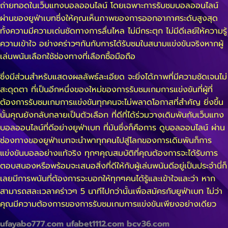
ถ่ายทอดในเว็บแทงบอลออนไลน์ โดยเฉพาะการรับชมบอลออนไลน์
ผ่านของยูฟ่าเบทซึ่งให้คุณเห็นภาพของการออกอากาศระดับสูงสุด
ทั้งความมีความเด่นชัดทางการลื่นไหล ไม่มีกระตุก ไม่มีดีเลย์ให้ความรู้
ความเข้าใจ อย่างคร่าวๆกันกับการได้รับชมในสนามแข่งขันจริงหากผู้
เล่นพนันเลือกใช้ช่องทางที่เลือกซื้อมือถือ
ซึ่งมีส่วนสำหรับแสดงผลลัพธ์ละเอียด จะยิ่งได้ภาพที่มีความชัดเจนไม่
สะดุดตา ที่เป็นอีกหนึ่งของใหม่ของการรับชมเกมการแข่งขันที่ผู้ที่
ต้องการรับชมเกมการแข่งขันทุกคนจะไม่พลาดโอกาสที่สำคัญ ยิ่งขึ้น
นั้นคุณยังกลับกลายเป็นตัวเลือก ที่ดีที่ได้ร่วมวางเดิมพันกับเว็บแทง
บอลออนไลน์ที่ดีอย่างยูฟ่าเบท ที่มันซึ่งก็คือการ ดูบอลออนไลน์ ผ่าน
ช่องทางของยูฟ่าเบทจะนำพาทุกคนไปสู่โลกของการเดิมพันก็การ
แข่งขันบอลอย่างแท้จริง ทุกๆคุณสมบัติที่คุณต้องการจะได้รับการ
ตอบสนองหรือพร้อมจะเสนอสิ่งที่ดีให้กับผู้เล่นพนันดีอยู่เป็นประจำนี่ก็
เลยมีการพนันที่ต้องการจะบอกให้ทุกๆคนได้รู้และเข้าใจและว่า หาก
สามารถสละเวลาคร่าวๆ 5 นาทีไปกว่านั้นเพื่อสมัครกับยูฟ่าเบท ไม่ว่า
คุณมีความต้องการของการรับชมเกมการแข่งขันเพียงอย่างเดียว
ufayabo777.com
ufabet1112.com
bcv36.com