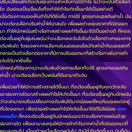
ปรับเปลี่ยนให้เกิดเป็นช่องทางสำหรับการได้กำไร ไม่ว่าจะเป็นตัวเลือก
ใด มันย่อมเป็นเงื่อนไขที่จะทำให้กำไรเกิดขึ้นมาได้เป็นอย่างดี
เมื่อต้องการมองเห็นกำไรที่ดียิ่งขึ้น การใช้ สูตรแทงบอลกินค่าน้ำ มัน
น่าจะต้องเลือกปรับค่าน้ำให้น่าสนใจ เพื่อผลต่างของราคาที่เปิดออก
มา ทำให้นักพนันสร้างโอกาสสร้างผลกำไรขึ้นมาได้เป็นอย่างดี ที่คงจะ
ต้องขึ้นอยู่กับผู้เล่นพนันว่าจะเลือกลงเงินไปในตัวเลือกต่างๆของการ
เดิมพันใด โดยเฉพาะการเลือกเล่นบอลออนไลน์กินค่าน้ำกับบอลสดที่
กลายเป็นตัวเลือกต่อราคาที่มีการปรับออกมาที่สร้างโอกาสในการทำ
เงินได้มากยิ่งขึ้น
นักพนันที่ต้องการวางเดิมพันด้วยการเลือกที่จะใช้ สูตรแทงบอลกิน
ค่าน้ำ น่าจะต้องเลือกเว็บพนันที่ดีเอามาทำเงิน
เพื่อช่วยทำให้มีการสร้างรายได้ขึ้นมา ที่จะต้องขึ้นอยู่กับคุณว่าจะจับ
เอาช่องทางใดมาสร้างผลกำไรให้เกิดขึ้นมา ที่จะต้องขึ้นอยู่กับนักพนัน
ว่าจะสามารถปรับเปลี่ยนการเดิมพันได้มากน้อยแค่ไหนกับบอลแต่ละคู่
ที่เปิดออกมา เพื่อช่วยสร้างผลกำไรให้เกิดขึ้นมาได้ดีไม่ใช่น้อย
แทง
บอลเต็ง
ที่คงจะต้องขึ้นอยู่กับนักพนันเองว่าจะเลือกการพนันด้วย
ช่องทางใด เพื่อเอามาลงทุนให้มีการค้ากำไรจากค่าน้ำที่เปิดออกมาที่
คุณลงทุนไป เนื่องด้วยเมื่อเลือกพนันไป ถ้ามีกำไรเกิดขึ้นมา มันก็นับ