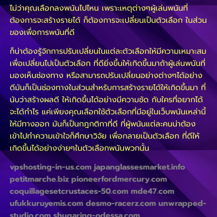
ไม่ว่าคุณเลือกลงพนันไปไหน เพราะเหตุต่างๆผู้เล่นพนันที่
ต้องการจะสร้างรายได้ ก็ต้องการจะเปลี่ยนเป็นตัวเลือก ในส่วน
ของเพื่อการพนันที่ดี
ก็น่าต้องรู้จักการปรับเปลี่ยนในแต่ละตัวเลือกให้มีความเหมาะสม
เพื่อเปลี่ยนไปเป็นตัวเลือก ที่ดียิ่งขึ้นให้เกิดขึ้นมาถ้าผู้เล่นพนันที่
มองเห็นช่องทาง หรือสามารถปรับเปลี่ยนอย่างต่างๆได้อย่าง
ดีมันก็เป็นช่องทางในส่วนสำหรับการสร้างรายได้ให้เกิดขึ้นมา ที่
นับว่าสร้างผลดี ให้เกิดขึ้นได้อย่างมีความชัด กับใครที่อยากได้
จะได้กำไร แค่เพียงคุณเลือกใช้ตัวเลือกที่มีอยู่ในเว็บพนันเหล่านี้
ให้มีทางออก มันก็เป็นกฎกติกาที่ดี ที่ผู้พนันแต่ละคนน่าต้อง
เข้าไปทำความเข้าใจก็ศึกษาวิจัย เพื่อกลายเป็นตัวเลือก ที่ดีให้
เกิดขึ้นได้อย่างง่ายๆในตัวเลือกพนันพวกนั้น
vpshosting-in-us.com
japanglassesmarket.info
petitmarche.biz
pioneerfordmercury.com
coquillagesetcrustaces-50.com
mde47.com
ufukkuruyemis.com
desmo-racerz.com
unwrapped-
studio.com
shugaring-odessa.com