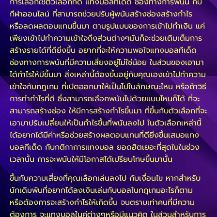
การเลือกใช้ตัวเลือกที่ดี แทงบอลทีเด็ด ช่องทางการพนัน กับ
กีฬาออนไลน์ ที่สามารถช่วยปรับผู้พนันสร้างช่องสร้างกำไร
หรือลดผลตอบแทนขึ้นมา ตามรูปแบบของการเข้าไปทำเงิน แค่
เพียงเข้าไปทำความเข้าใจถึงส่วนต่างๆมันก็จะช่วยเติมเต็มการ
สร้างรายได้ที่ดียิ่งขึ้น อยากที่จะให้ความพอใจแทงบอลทีเด็ด
ช่องทางการพนันที่มีความเสี่ยงอยู่ไม่ใช่น้อย ในส่วนของเอามา
ได้กำไรให้มีขึ้นมา สิ่งเหล่านี้ต้องขึ้นอยู่กับคุณเองเข้าไปทำความ
เข้าใจกับกฎเกม ที่เปิดออกมาให้เป็นไปในลักษณะไหน หรือถ้าวิธี
การทำกำไรที่ดี ซึ่งสามารถเลือกพนันไปด้วยแบบไหนก็ได้ ที่จะ
สามารถสร้างช่อง ให้มีการสร้างกำไรขึ้นมา ที่ขึ้นกับตัวเลือกที่จะ
เอามาปรับเปลี่ยนให้เป็นกำไรขึ้นที่พนันลงไป ในตัวเลือกเหล่านี้
ได้อยากได้มีค่าหรือช่วยสร้างผลตอบแทนที่ดียิ่งขึ้นเสมอแทง
บอลทีเด็ด กับกติกาการแทงบอล ยอดฮิตเยอะที่สุดในในช่วง
เวลานั้น การจะพนันให้มีโอกาสได้เปรียบโทษขึ้นมานั้น
ขึ้นกับความเสี่ยงที่คุณเลือกเล่นลงไป กับเงื่อนไข หากสำหรับ
นักเดิมพันที่อยากได้ลงเงินเล่นกับบอลในกฎเกมอะไรก็ตาม
หรือต้องการจะสร้างกำไรให้เกิดขึ้น จนตราบเท่าคนที่มีความ
ต้องการ จะแทงบอลในคู่ต่างๆหรือมีแนวคิด ในส่วนสำหรับการ