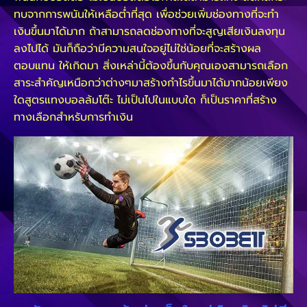
ทบจากการพนันให้เหลือต่ำที่สุด เพื่อช่วยเพิ่มช่องทางที่จะทำ
เงินขึ้นมาได้มาก ถ้าสามารถลดช่องทางที่จะสูญเสียเงินลงทุน
ลงไปได้ มันก็ถือว่ามีความสนใจอยู่ไม่ใช่น้อยที่จะสร้างผล
ตอบแทน ให้เกิดมา สิ่งเหล่านี้ต้องขึ้นกับคุณเองสามารถเลือก
สาระสำคัญเหนือกว่าต่างๆมาสร้างกำไรขึ้นมาได้มากน้อยเพียง
ใดสูตรแทงบอลล้มโต๊ะ ไม่เป็นไปในแบบใด ก็เป็นราคาที่สร้าง
ทางเลือกสำหรับการทำเงิน