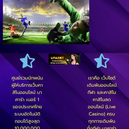
ศูนย์รวมนักพนัน
เราคือ เว็บไซต์
ผู้ให้บริการเว็บคา
เดิมพันออนไลน์
สิโนออนไลน์ บา
กีฬา และคาสิโน
คาร่า เบอร์ 1
คาสิโนสด
ของประเทศไทย
ออนไลน์ (Live
ระบบอัตโนมัติ
Casino) ครบ
ถอนได้สูงสุด
ทุกการเดิมพัน
10,000,000
ทั้งกีฬา บาคาร่า