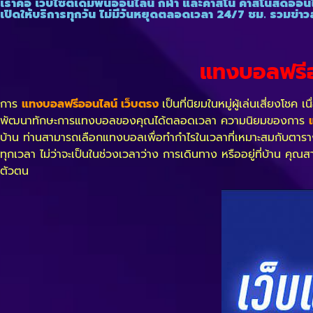
เราคือ เว็บไซต์เดิมพันออนไลน์ กีฬา และคาสิโน คาสิโนสดออน
เปิดให้บริการทุกวัน ไม่มีวันหยุดตลอดเวลา 24/7 ชม. รวมข่
แทงบอลฟรีออน
การ
แทงบอลฟรีออนไลน์ เว็บตรง
เป็นที่นิยมในหมู่ผู้เล่นเสี่ยง
พัฒนาทักษะการแทงบอลของคุณได้ตลอดเวลา ความนิยมของการ
บ้าน ท่านสามารถเลือกแทงบอลเพื่อทำกำไรในเวลาที่เหมาะสมกับตาร
ทุกเวลา ไม่ว่าจะเป็นในช่วงเวลาว่าง การเดินทาง หรืออยู่ที่บ้าน ค
ตัวตน