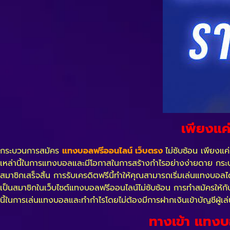
เพียงแค
กระบวนการสมัคร
แทงบอลฟรีออนไลน์ เว็บตรง
ไม่ซับซ้อน เพียงแค
เหล่านี้ในการแทงบอลและมีโอกาสในการสร้างกำไรอย่างง่ายดาย กระ
สมาชิกเสร็จสิ้น การรับเครดิตฟรีนี้ทำให้คุณสามารถเริ่มเล่นแทงบ
เป็นสมาชิกในเว็บไซต์แทงบอลฟรีออนไลน์ไม่ซับซ้อน การทำสมัครให้กับทา
นี้ในการเล่นแทงบอลและทำกำไรโดยไม่ต้องมีการฝากเงินเข้าบัญชีผู้เล่
ทางเข้า แทงบ