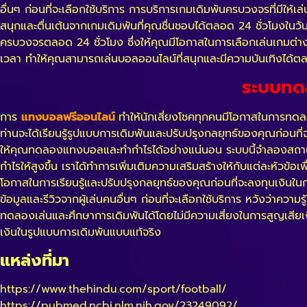
อื่นๆ ก่อนที่จะเลือกใช้บริการ การบริการเกมเดิมพันครบวงจรที่มี
สนุกและตื่นเต้นจากเกมเดิมพันที่คุณชื่นชอบได้ตลอด 24 ชั่วโมงในว
ครบวงจรตลอด 24 ชั่วโมง ซึ่งให้คุณมีโอกาสในการเลือกเล่นเกมต่า
เวลา ทำให้คุณสามารถเล่นบอลออนไลน์ที่สนุกและมีความบันเทิงได้
ระบบทดล
การ
แทงบอลฟรีออนไลน์
ทำให้นักเสี่ยงโชคทุกคนมีโอกาสในการทด
ท่านจะได้เรียนรู้รูปแบบการเดิมพันและปรับปรุงกลยุทธ์ของคุณก่อนที
ให้คุณทดลองแทงบอลและทำกำไรได้อย่างแน่นอน ระบบนี้จำลองสถานกา
กำไรให้สูงขึ้น เราได้ทำการเพิ่มเติมความเสริมสร้างให้กับแต่ละหั
โอกาสในการเรียนรู้และปรับปรุงกลยุทธ์ของคุณก่อนที่จะลงทุนเงินใน
ข้อมูลและรีวิวจากผู้เล่นคนอื่นๆ ก่อนที่จะเลือกใช้บริการ หวังว่า
ทดลองเล่นและศึกษาการเดิมพันได้โดยไม่มีความเสี่ยงในการสูญเสียเ
เงินในรูปแบบการเดิมพันแบบแท้จริง
แหล่งที่มา
https://www.thehindu.com/sport/football/
https://pubmed.ncbi.nlm.nih.gov/23249092/