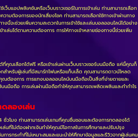
ใช้เว็บแอปพลิเคชันหรือเว็บบราวเซอร์ในการเข้าเล่น ท่านสามารถเลือก
มความต้องการของนักเสี่ยงโชค ท่านสามารถเลือกใช้ทางเข้าผ่านทาง
างนี้จะช่วยเพิ่มความสะดวกในการเข้าใช้และเล่นบอลออนไลน์ได้อย่าง
ข้าเล่นได้ตามความต้องการ การให้ทางเข้าหลายช่องทางนี้ช่วยเพิ่ม
ณเลือกได้ฟรี หรือเข้าเล่นผ่านเว็บบราวเซอร์บนมือถือ แค่นี้คุณก็
สำหรับผู้เล่นที่มีสมาร์ทโฟนหรือแท็บเล็ต คุณสามารถดาวน์โหลด
ที่คุณต้องการ การแทงบอลออนไลน์บนมือถือเป็นสิ่งที่ง่ายดายและ
ใช้บนมือถือ การเล่นผ่านมือถือทำให้คุณสามารถเพลิดเพลินและทำกำไร
ทดลองเล่น
4 ชั่วโมง ท่านสามารถเล่นเกมที่คุณชื่นชอบและต้องการทดลองได้
่นที่ไม่ต้องฝากเงินทำให้คุณมีโอกาสในการศึกษาและปรับปรุง
การกระทำที่ไม่เหมาะสมและแนะนำให้ศึกษาข้อมูลและรีวิวจากผู้เล่นคน