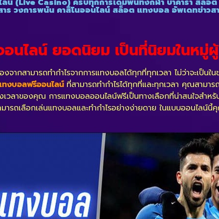
ไลน์ (Live Casino) ครบทุกการเดิมพันทั้งกีฬา บาคาร่า สล็อต
าวสาร วงการพนัน คาสิโนออนไลน์ สล็อต แทงบอล อัพเดทข่าวสาร
ไลน์ ยอดนิยม เป็นที่นิยมในหมู่ผู้
โชค เนื่องจากสามารถทำกำไรจากการแทงบอลได้ทุกที่ทุกเวลา ไม่ว่าจะเป
แทงบอลฟรีออนไลน์
ที่สามารถทำกำไรได้ทุกที่และทุกเวลา คุณสามารถเ
างเวลาของคุณ การแทงบอลออนไลน์ฟรีเป็นทางเลือกที่น่าสนใจสำหรับ
ุณสามารถเลือกเล่นแทงบอลและทำกำไรอย่างง่ายดาย ในแบบออนไลน์นี้คุณย