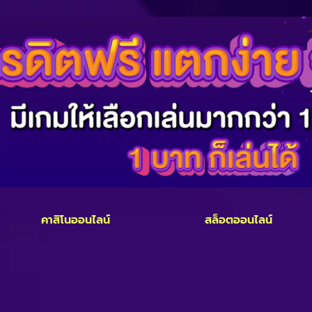
คาสิโนออนไลน์
สล็อตออนไลน์