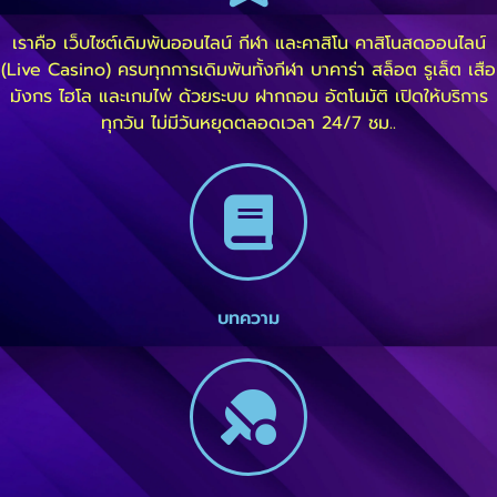
เราคือ เว็บไซต์เดิมพันออนไลน์ กีฬา และคาสิโน คาสิโนสดออนไลน์
(Live Casino) ครบทุกการเดิมพันทั้งกีฬา บาคาร่า สล็อต รูเล็ต เสือ
มังกร ไฮโล และเกมไพ่ ด้วยระบบ ฝากถอน อัตโนมัติ เปิดให้บริการ
ทุกวัน ไม่มีวันหยุดตลอดเวลา 24/7 ชม..
บทความ