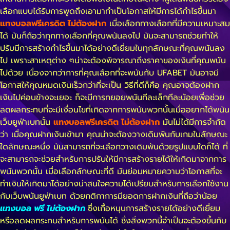
เลือกแบบได้รับการพูดถึงเอามาทำเป็นโอกาสให้มีการได้กำไรขึ้นมา
แทงบอลฟรีเครดิต ไม่ต้องฝาก
เมื่อเลือกทางเลือกที่มีความเหมาะสม
ได้ มันก็ถือว่าทุกทางเลือกที่คุณพนันลงไป มันจะสามารถช่วยทำให้
ปรับมีการสร้างกำไรขึ้นมาได้อย่างดีเยี่ยมในทุกลักษณะที่คุณพนันลง
ไป เพราะสาเหตุต่าง ๆน่าจะต้องพิจารณาถึงราคาของเงินที่คุณพนัน
ไปด้วย เนื่องจากว่าการที่คุณเลือกที่จะพนันกับ UFABET มันอาจมี
โอกาสให้คุณหมดเงินเร็วกว่าที่จะเป็น วิธีที่ดีก็คือ คุณอาจต้องฝาก
เงินไปค่อนข้างจะเยอะ ก็จะมีการทยอยพนันทีละเล็กทีละน้อยเพื่อช่วย
ลดผลกระทบที่จะมีเงื่อนไขที่เกิดจากการพนันพวกนั้นเมื่ออยากได้พนัน
เว็บยูฟ่าเบทนั้น
แทงบอลฟรีเครดิต ไม่ต้องฝาก
มันไม่ได้มีการจำกัด
ว่า เมื่อคุณฝากเงินเข้ามา คุณน่าจะต้องวางเดิมพันกับเกมในลักษณะ
ใดลักษณะหนึ่ง มันสามารถที่จะเลือกวางเดิมพันด้วยรูปแบบใดก็ได้ ที่
จะสามารถจะช่วยสำหรับการปรับให้มีการสร้างรายได้ให้เกิดมาจากการ
พนันพวกนั้น เมื่อเลือกลักษณะที่ดี มันย่อมหมายความว่าโอกาสที่จะ
ทำเงินให้เกิดมาได้อย่างน่าสนใจความได้เปรียบสำหรับการเลือกใช้งาน
กับเว็บพนันยูฟ่าเบท ด้วยกติกาการมียอดการฝากเงินที่ถือว่าน้อย
แทงบอล ฟรี ไม่ต้องฝาก
ซึ่งเกื้อหนุนการสร้างรายได้อย่างดีเยี่ยม
หรือลดผลกระทบสำหรับการพนันได้ ซึ่งสิ่งพวกนี้จำเป็นจะต้องขึ้นกับ