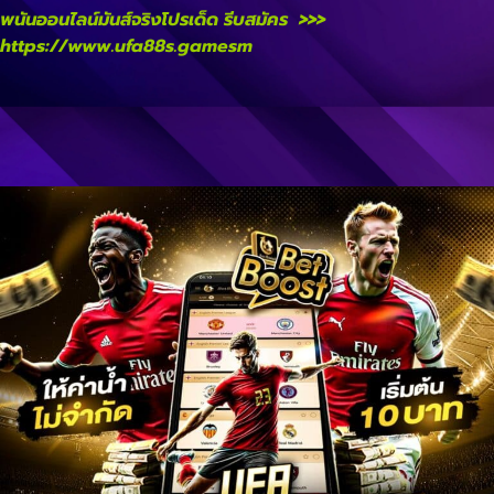
พนันออนไลน์มันส์จริงโปรเด็ด รีบสมัคร >>>
https://www.ufa88s.gamesm