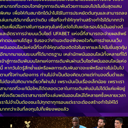
สามารถที่จะตอบโจทย์ทุกการเดิมพันด้วยการมอบโปรโมชั่นสุดแสน
พิเศษ เพื่อให้กับสมาชิกได้นำไปใช้ในการประหยัดต้นทุนและสามารถลง
เล่นเกมได้มากขึ้นกว่าเดิม เพื่อที่จะทำให้ทุกท่านสร้างกำไรได้มากกว่า
เดิมเพื่อมีโอกาสในการลงทุนในครั้งต่อไปในแต่ละรอบได้เป็นอย่างดี
และอัตราการจ่ายบนเว็บไซต์ UFABET แห่งนี้ที่สามารถจะจ่ายผลลัพธ์
ค่าตอบแทนได้สูง รับรองว่าท่านจะต้องพึงพอใจกับการจ่ายบนเว็บ
พนันออนไลน์แห่งนี้ที่จะทำให้คุณต้องติดใจในราคาและโปรโมชั่นสุดคุ้ม
อีกมากมายบนระบบที่ได้มาตรฐาน เหล่านักพนันออนไลน์ทั้งหลายที่ได้
เข้าสู่การเดิมพันบนโลกแห่งการเดิมพันผ่านเว็บไซต์พนันออนไลน์แห่ง
นี้ หากวันใดรู้สึกย่ำแย่หรือผลการเดิมพันอาจจะแพ้หรืออาจไม่เป็นไป
ตามที่ใจท่านต้องการ ท่านไม่จำเป็นต้องคิดบวกแต่ท่านจงดื่มดำและ
ไม่ต้องไปคิดมากเดี๋ยวก็ผ่านไป เพราะมันเป็นเรื่องเล็กน้อย เพราะเรา
สามารถที่จะแก้มือใหม่ได้ตลอดเวลาในการเดิมพันมันไม่ได้มีแค่แพ้อยู่
ครั้งเดียวแต่เราสามารถที่จะเล่นพนันออนไลน์ได้หลายครั้งหลายเวลา
เราไม่จำเป็นต้องชนะไปทุกตาทุกรอบแต่เราจะต้องสร้างกำไรให้ได้
มากกว่าเงินที่ลงทุนไปก็เพียงพอแล้ว