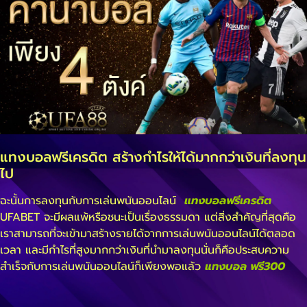
แทงบอลฟรีเครดิต สร้างกำไรให้ได้มากกว่าเงินที่ลงทุน
ไป
ฉะนั้นการลงทุนกับการเล่นพนันออนไลน์
แทงบอลฟรีเครดิต
UFABET จะมีผลแพ้หรือชนะเป็นเรื่องธรรมดา แต่สิ่งสำคัญที่สุดคือ
เราสามารถที่จะเข้ามาสร้างรายได้จากการเล่นพนันออนไลน์ได้ตลอด
เวลา และมีกำไรที่สูงมากกว่าเงินที่นำมาลงทุนนั่นก็คือประสบความ
สำเร็จกับการเล่นพนันออนไลน์ก็เพียงพอแล้ว
แทงบอล ฟรี300